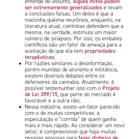
alguns mitos podem
entende do assunto,
ser extremamente generalizados
e levam
a conclusões falsas. Um deles é que a
maconha queima neurônios, enquanto, na
literatura atual, cientistas defendem que a
mesma, na verdade, estimula um maior
número de sinapses. Por isso, os embates
científicos são um fator de ameaça para a
propriedades
aceitação de que ela tem
terapêuticas
;
Por razões similares a desinformação,
porém munidas de ativismo e militância,
existem diversos debates entre os
defensores da cannabis. Atualmente, é
Projeto
possível testemunhar isso com o
de Lei 399/15
, que parte do mercado é
favorável e a outra não;
Nessa indústria, existe um fator parecido
com o de muitas competitivas: a
especulação e “corrida” de quem ganha
mais e mais rápido. Ao considerar um novo
setor, é compreensível que haja muitas
fazer dinheiro de
pessoas ansiosas para