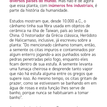
diversos países do mundo
. Mas não é de agora
inúmeros fins industriais
que essa planta, com
, é
parte da história da humanidade.
Estudos mostram que, desde 10.000 a.C., o
cânhamo tinha sua fibra usada em objetos de
cerâmica na ilha de Taiwan, país ao leste da
China. O historiador da Grécia clássica, Heródoto
de Halicarnaso, inclusive, já escreveu sobre a
planta: “Do mencionado cânhamo tomam, então,
a semente os citas impuros e contaminados por
algum enterro jogando-a aos punhados sobre as
pedras penetradas pelo fogo, enquanto eles
ficam dentro de sua estufa. A semente levanta
uma fumaça cheirosa e desprende tanto vapor
que não há estufa alguma entre os gregos que
supere isso. Ao mesmo tempo, os citas gritam de
prazer, como se estivessem se banhando em em
água de rosas e esta função lhes serve de
banho, porque nunca se habituaram a tomar
banho”.