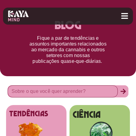
Blog
Fique a par d
e
tendências e
assuntos importantes relacionados
ao
mercado da cannabis
e outros
setores
com nossas
publicações
quase-que-diárias.
Ciência
tendências