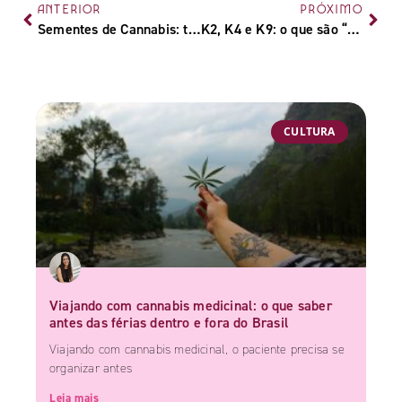
ANTERIOR
PRÓXIMO
Sementes de Cannabis: tipos, como germinar, sementes de prensado e onde comprar
K2, K4 e K9: o que são “drogas K” e por que não podem ser chamadas de maconha sintética
CULTURA
Viajando com cannabis medicinal: o que saber
antes das férias dentro e fora do Brasil
Viajando com cannabis medicinal, o paciente precisa se
organizar antes
Leia mais