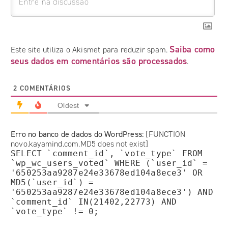
Saiba como
Este site utiliza o Akismet para reduzir spam.
seus dados em comentários são processados
.
2
COMENTÁRIOS
Oldest
Erro no banco de dados do WordPress:
[FUNCTION
novo.kayamind.com.MD5 does not exist]
SELECT `comment_id`, `vote_type` FROM
`wp_wc_users_voted` WHERE (`user_id` =
'650253aa9287e24e33678ed104a8ece3' OR
MD5(`user_id`) =
'650253aa9287e24e33678ed104a8ece3') AND
`comment_id` IN(21402,22773) AND
`vote_type` != 0;