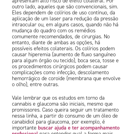
apresentam alto risco de efeito colateral. Por
outro lado, aqueles que são convencionais, sim.
Eles dependem de colírios de uso contínuo, da
aplicação de um laser para redução da pressão
intraocular ou, em alguns casos, quando não há
mudança do quadro com os remédios
comumente recomendados, de cirurgias. No
entanto, diante de ambas as opções, há
possíveis efeitos colaterais. Os colírios podem
causar hiperemia (aumento de fluxo sanguíneo
para algum órgão ou tecido), boca seca, tosse e
os procedimentos cirúrgicos podem causar
complicações como infecção, descolamento
hemorrágico de coroide (membrana que envolve
o olho), entre outras.
Vale lembrar que os estudos em torno da
cannabis e glaucoma são iniciais, mesmo que
promissores. Caso queira seguir um tratamento
nessa linha, a partir do consumo de um óleo de
canabidiol para glaucoma, por exemplo, é
buscar ajuda e ter acompanhamento
importante
profissional
para entender qual a forma mais