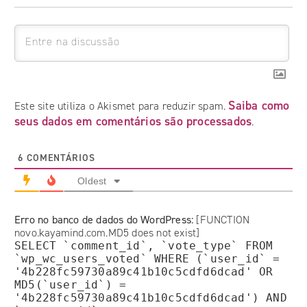
Saiba como
Este site utiliza o Akismet para reduzir spam.
seus dados em comentários são processados
.
6
COMENTÁRIOS
Oldest
Erro no banco de dados do WordPress:
[FUNCTION
novo.kayamind.com.MD5 does not exist]
SELECT `comment_id`, `vote_type` FROM
`wp_wc_users_voted` WHERE (`user_id` =
'4b228fc59730a89c41b10c5cdfd6dcad' OR
MD5(`user_id`) =
'4b228fc59730a89c41b10c5cdfd6dcad') AND