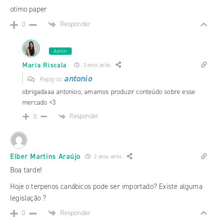
otimo paper
Responder
0
Admin
Maria Riscala
3 anos atrás
antonio
Reply to
obrigadaaa antonioo, amamos produzir conteúdo sobre esse
mercado <3
Responder
0
Elber Martins Araújo
2 anos atrás
Boa tarde!
Hoje o terpenos canábicos pode ser importado? Existe alguma
legislação ?
Responder
0