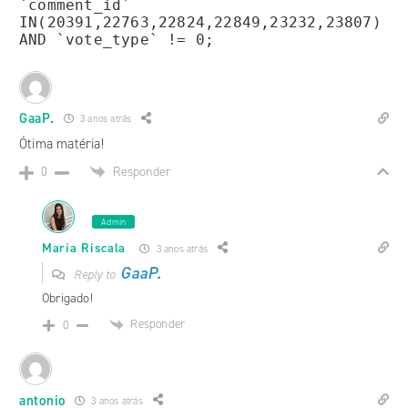
`comment_id`
IN(20391,22763,22824,22849,23232,23807)
AND `vote_type` != 0;
GaaP.
3 anos atrás
Ótima matéria!
Responder
0
Admin
Maria Riscala
3 anos atrás
GaaP.
Reply to
Obrigado!
Responder
0
antonio
3 anos atrás