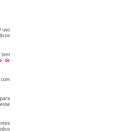
O uso
dicos
l tem
e de
e com
para
 esse
.
entes
édico