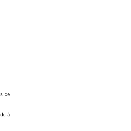
es de
ido à