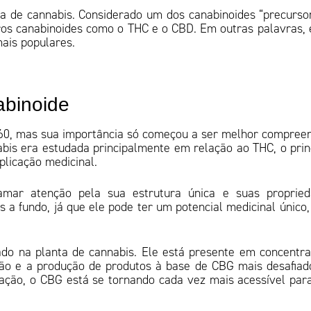
a de cannabis. Considerado um dos canabinoides “precurso
ros canabinoides como o THC e o CBD. Em outras palavras, 
mais populares.
nabinoide
1960, mas sua importância só começou a ser melhor compree
abis era estudada principalmente em relação ao THC, o prin
aplicação medicinal.
ar atenção pela sua estrutura única e suas propried
s a fundo, já que ele pode ter um potencial medicinal único
ado na planta de cannabis. Ele está presente em concentr
ão e a produção de produtos à base de CBG mais desafiad
ação, o CBG está se tornando cada vez mais acessível para