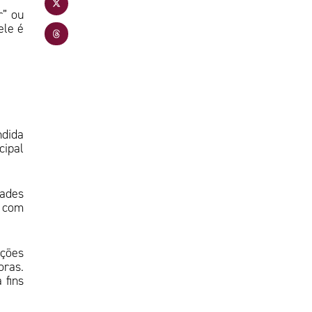
r” ou
ele é
ndida
cipal
ades
, com
ações
oras.
 fins