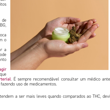
itos
 de
BG,
boca
om o
ar a
ode
anto
agir
 que
terial
. É sempre recomendável consultar um médico ant
er fazendo uso de medicamentos.
G tendem a ser mais leves quando comparados ao THC, dev