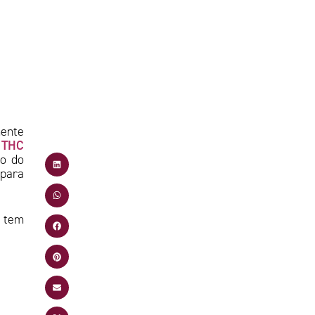
é
mente
THC
o
do do
 para
ê tem