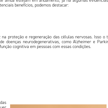
le ainda estejam em andamento, já há algumas evidência
tenciais benefícios, podemos destacar:
 na proteção e regeneração das células nervosas. Isso o 
 de doenças neurodegenerativas, como Alzheimer e Parki
 função cognitiva em pessoas com essas condições.
 das
quer