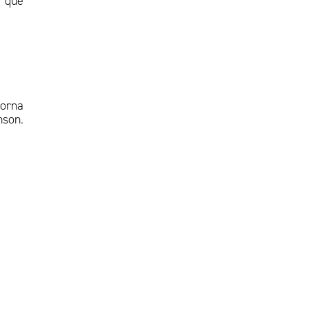
s que
torna
nson.