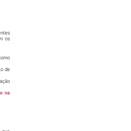
entes
em os
 como
to de
lação
do na