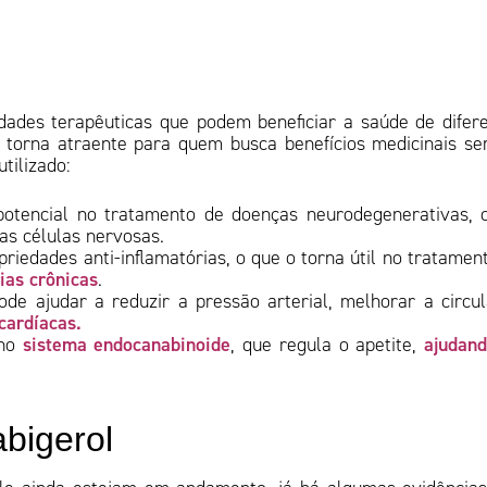
ades terapêuticas que podem beneficiar a saúde de difer
o torna atraente para quem busca benefícios medicinais s
utilizado:
otencial no tratamento de doenças neurodegenerativas,
das células nervosas.
iedades anti-inflamatórias, o que o torna útil no tratamen
ias crônicas
.
e ajudar a reduzir a pressão arterial, melhorar a circu
cardíacas.
sistema endocanabinoide
ajudan
 no
, que regula o apetite,
abigerol