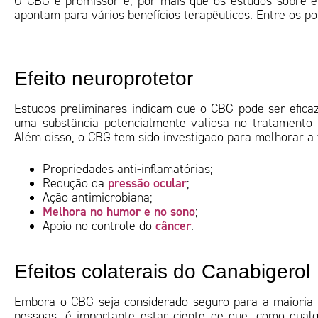
O CBG é promissor e, por mais que os estudos sobre e
apontam para vários benefícios terapêuticos. Entre os po
Efeito neuroprotetor
Estudos preliminares indicam que o CBG pode ser eficaz
uma substância potencialmente valiosa no tratamento
Além disso, o CBG tem sido investigado para melhorar a
Propriedades anti-inflamatórias;
pressão ocular
Redução da
;
Ação antimicrobiana;
Melhora no humor e no sono
;
câncer
Apoio no controle do
.
Efeitos colaterais do Canabigerol
Embora o CBG seja considerado seguro para a maioria
pessoas, é importante estar ciente de que, como qual