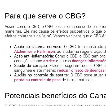
Para que serve o CBG?
Assim como o CBD, o CBG possui uma série de propried
maneiras. Ele não causa os efeitos psicoativos, o que 
efeitos colaterais da “alta”. Vamos ver para que o CBG é 
Apoio ao sistema nervoso
: O CBG tem mostrado p
Alzheimer
Parkinson
e
, ao ajudar na regeneração 
Ação anti-inflamatória
: Como o CBD, o CBG tem propr
artrite
doenças inflamatór
condições como
e outras
Saúde do coração
: Estudos sugerem que o CBG pod
reduzir o risco de doenças 
sanguínea e até mesmo
Auxílio no controle de apetite
: O CBG pode atuar
perda ou controle de peso
de forma natural.
Potenciais benefícios do Can