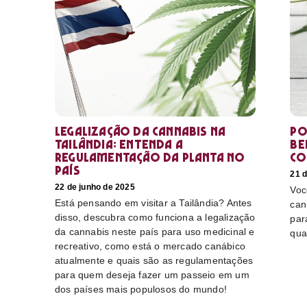
Legalização da cannabis na
Po
Tailândia: Entenda a
Be
regulamentação da planta no
co
país
21 d
22 de junho de 2025
Voc
Está pensando em visitar a Tailândia? Antes
can
disso, descubra como funciona a legalização
par
da cannabis neste país para uso medicinal e
qua
recreativo, como está o mercado canábico
atualmente e quais são as regulamentações
para quem deseja fazer um passeio em um
dos países mais populosos do mundo!