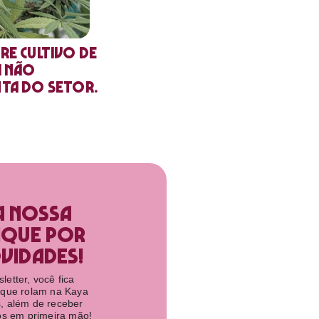
re cultivo de
a não
nta do setor.
a nossa
ique por
idades!​
etter, você fica
 que rolam na Kaya
, além de receber
tos em primeira mão!