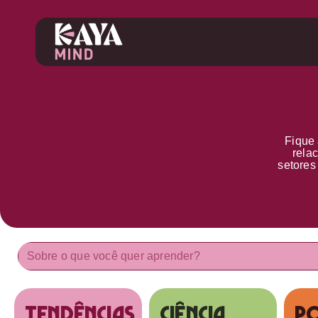
Fique 
rela
setore
tendências
Ciência
Po