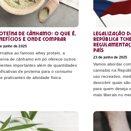
oteína de cânhamo: o que é,
Legalização d
nefícios e onde comprar
República Tch
regulamentaç
e junho de 2025
país
ernativa ao famoso whey protein, a
23 de junho de 2025
teína de cânhamo em pó oferece outros
Vamos abordar como
rientes importantes além de quantidades
cannabis na Repúbl
nificativas de proteína para o consumo
uso recreativo, medi
re praticantes de atividade física
descobrir quais sã
para quem deseja v
mais liberais no me