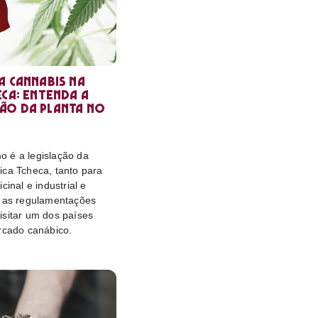
a cannabis na
eca: entenda a
ão da planta no
 é a legislação da
ica Tcheca, tanto para
cinal e industrial e
o as regulamentações
isitar um dos países
rcado canábico.