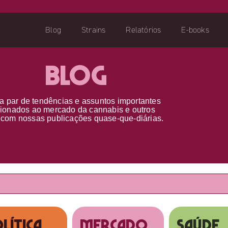
Blog
Strains
Relatórios
E-books
Blog
a par d
e
tendências e assuntos importantes
cionados ao
mercado da cannabis
e outros
s
com nossas publicações
quase-que-diárias.
lítica
MERCADO
SAÚDE