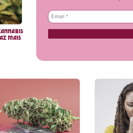
cannabis
faz mais