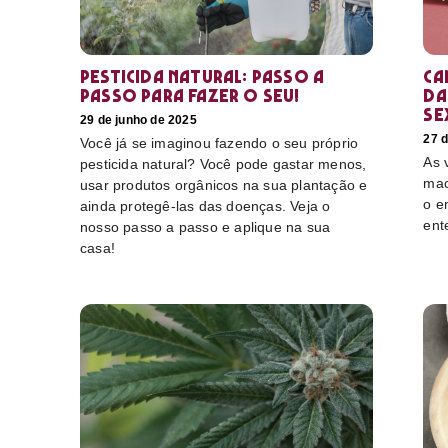
Pesticida natural: Passo a
Ca
passo para fazer o seu!
da
se
29 de junho de 2025
27 d
Você já se imaginou fazendo o seu próprio
As 
pesticida natural? Você pode gastar menos,
mac
usar produtos orgânicos na sua plantação e
o e
ainda protegê-las das doenças. Veja o
ent
nosso passo a passo e aplique na sua
casa!