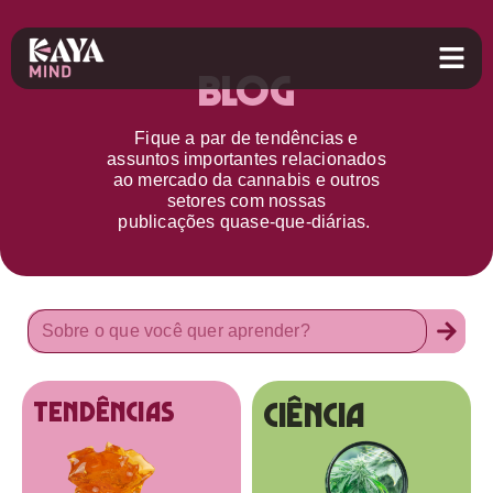
Blog
Fique a par d
e
tendências e
assuntos importantes relacionados
ao
mercado da cannabis
e outros
setores
com nossas
publicações
quase-que-diárias.
Ciência
tendências