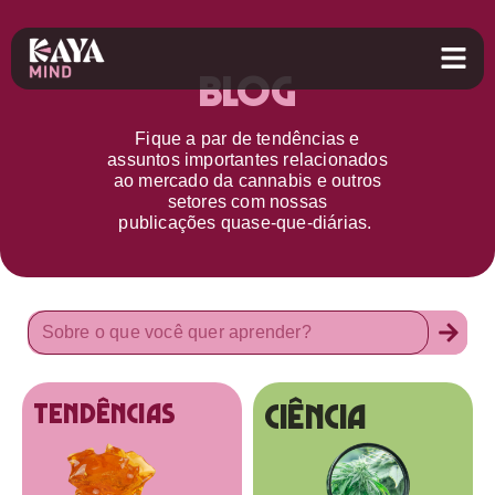
Blog
Fique a par d
e
tendências e
assuntos importantes relacionados
ao
mercado da cannabis
e outros
setores
com nossas
publicações
quase-que-diárias.
Ciência
tendências