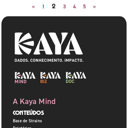
2
«
1
3
4
5
»
A Kaya Mind
Conteúdos
Base de Strains