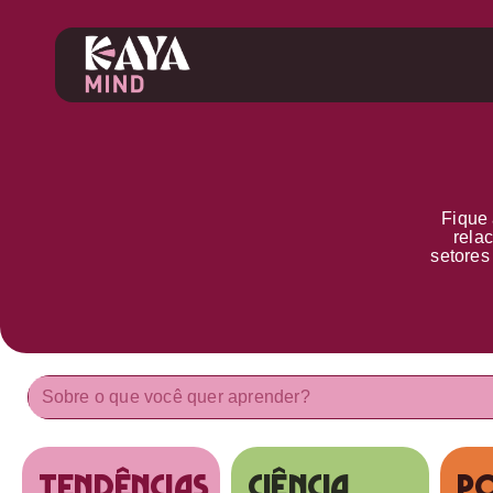
Fique 
rela
setore
tendências
Ciência
Po