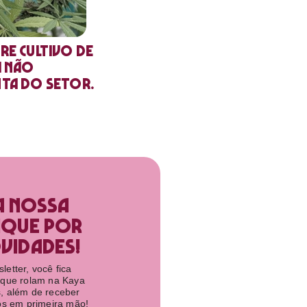
re cultivo de
a não
nta do setor.
a nossa
ique por
idades!​
etter, você fica
 que rolam na Kaya
, além de receber
tos em primeira mão!