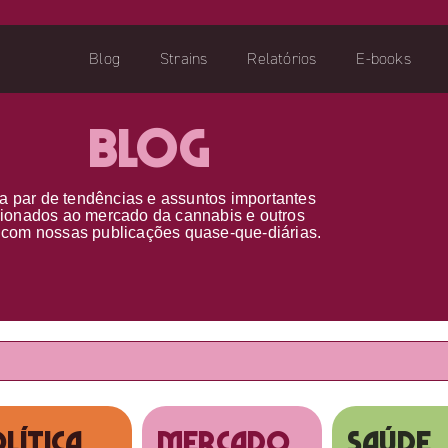
Blog
Strains
Relatórios
E-books
Blog
a par d
e
tendências e assuntos importantes
cionados ao
mercado da cannabis
e outros
s
com nossas publicações
quase-que-diárias.
lítica
MERCADO
SAÚDE