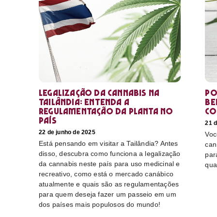
Legalização da cannabis na
Po
Tailândia: Entenda a
Be
regulamentação da planta no
co
país
21 d
22 de junho de 2025
Voc
Está pensando em visitar a Tailândia? Antes
can
disso, descubra como funciona a legalização
par
da cannabis neste país para uso medicinal e
qua
recreativo, como está o mercado canábico
atualmente e quais são as regulamentações
para quem deseja fazer um passeio em um
dos países mais populosos do mundo!