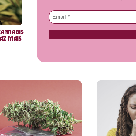
cannabis
faz mais