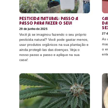
Pesticida natural: Passo a
Ca
passo para fazer o seu!
da
se
29 de junho de 2025
27 d
Você já se imaginou fazendo o seu próprio
As 
pesticida natural? Você pode gastar menos,
mac
usar produtos orgânicos na sua plantação e
o e
ainda protegê-las das doenças. Veja o
ent
nosso passo a passo e aplique na sua
casa!