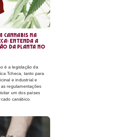
a cannabis na
eca: entenda a
ão da planta no
 é a legislação da
ica Tcheca, tanto para
cinal e industrial e
o as regulamentações
isitar um dos países
rcado canábico.