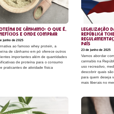
oteína de cânhamo: o que é,
Legalização d
nefícios e onde comprar
República Tch
regulamentaç
e junho de 2025
país
ernativa ao famoso whey protein, a
23 de junho de 2025
teína de cânhamo em pó oferece outros
Vamos abordar como
rientes importantes além de quantidades
cannabis na Repúbl
nificativas de proteína para o consumo
uso recreativo, medi
re praticantes de atividade física
descobrir quais sã
para quem deseja v
mais liberais no me