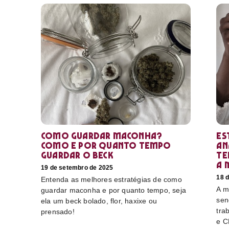
Como guardar maconha?
Es
Como e por quanto tempo
an
guardar o beck
te
a 
19 de setembro de 2025
18 
Entenda as melhores estratégias de como
A m
guardar maconha e por quanto tempo, seja
sen
ela um beck bolado, flor, haxixe ou
tra
prensado!
e C