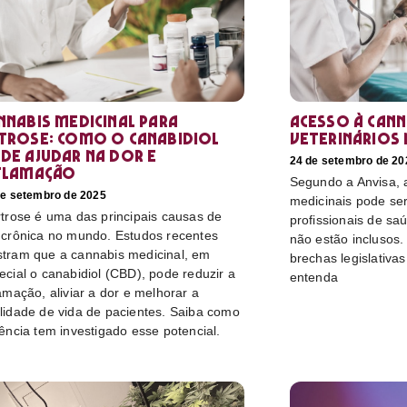
nnabis medicinal para
Acesso à cann
trose: como o canabidiol
veterinários 
de ajudar na dor e
24 de setembro de 20
flamação
Segundo a Anvisa, a
de setembro de 2025
medicinais pode ser
rtrose é uma das principais causas de
profissionais de sa
 crônica no mundo. Estudos recentes
não estão inclusos.
tram que a cannabis medicinal, em
brechas legislativa
ecial o canabidiol (CBD), pode reduzir a
entenda
lamação, aliviar a dor e melhorar a
lidade de vida de pacientes. Saiba como
iência tem investigado esse potencial.