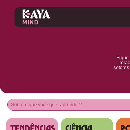
Fique 
rela
setore
tendências
Ciência
Po