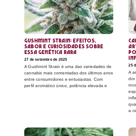
Gushmint Strain: efeitos,
Ca
sabor e curiosidades sobre
ar
essa genética rara
po
in
27 de setembro de 2025
25 
A Gushmint Strain é uma das variedades de
A a
cannabis mais comentadas dos últimos anos
dor
entre consumidores e entusiastas. Com
mos
perfil aromático único, potência elevada e
esp
inf
qua
a c