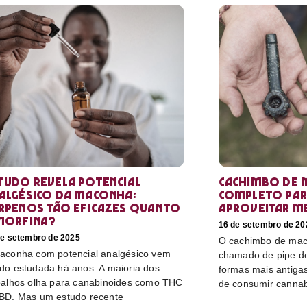
tudo revela potencial
Cachimbo de 
algésico da maconha:
completo par
rpenos tão eficazes quanto
aproveitar m
morfina?
16 de setembro de 20
de setembro de 2025
O cachimbo de mac
aconha com potencial analgésico vem
chamado de pipe d
do estudada há anos. A maioria dos
formas mais antiga
balhos olha para canabinoides como THC
de consumir cannabi
BD. Mas um estudo recente