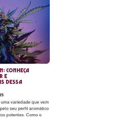
in: conheça
r e
as dessa
25
é uma variedade que vem
elo seu perfil aromático
itos potentes. Como o