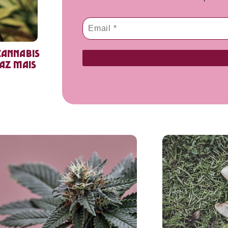
cannabis
faz mais