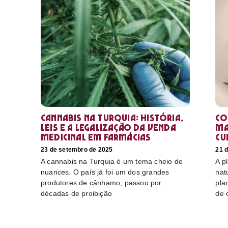
Cannabis na Turquia: história,
Co
leis e a legalização da venda
ma
medicinal em farmácias
cu
23 de setembro de 2025
21 
A cannabis na Turquia é um tema cheio de
A p
nuances. O país já foi um dos grandes
nat
produtores de cânhamo, passou por
pla
décadas de proibição
de 