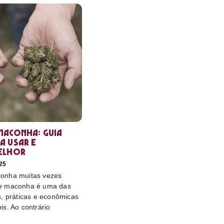
maconha: guia
a usar e
elhor
25
onha muitas vezes
e maconha é uma das
s, práticas e econômicas
s. Ao contrário