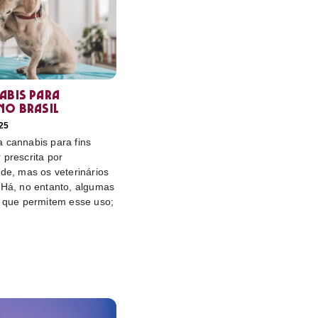
abis para
no Brasil
25
 cannabis para fins
 prescrita por
úde, mas os veterinários
 Há, no entanto, algumas
s que permitem esse uso;