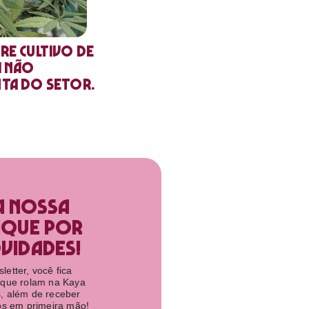
re cultivo de
a não
nta do setor.
a nossa
ique por
idades!​
etter, você fica
 que rolam na Kaya
, além de receber
tos em primeira mão!