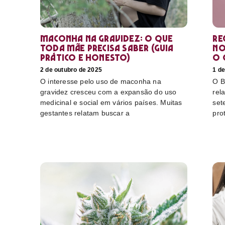
Maconha na gravidez: o que
Re
toda mãe precisa saber (guia
no
prático e honesto)
o 
2 de outubro de 2025
1 de
O interesse pelo uso de maconha na
O B
gravidez cresceu com a expansão do uso
rel
medicinal e social em vários países. Muitas
set
gestantes relatam buscar a
pro