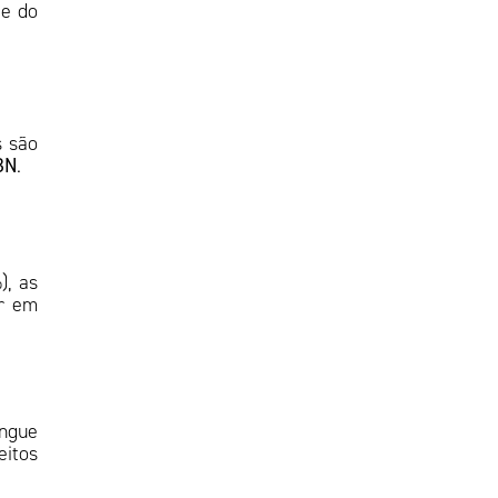
 e do
s são
BN
.
), as
r em
angue
eitos