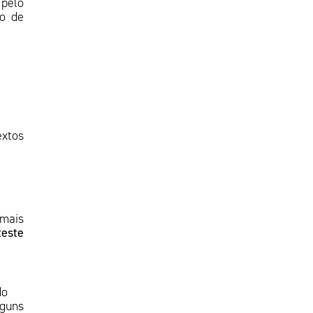
pelo
ão de
xtos
 mais
teste
do
lguns