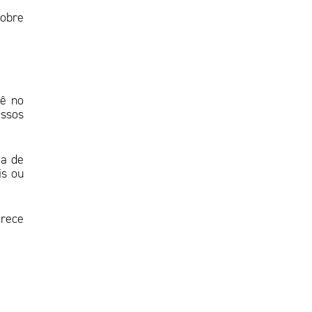
obre
cê no
essos
ia de
is ou
erece