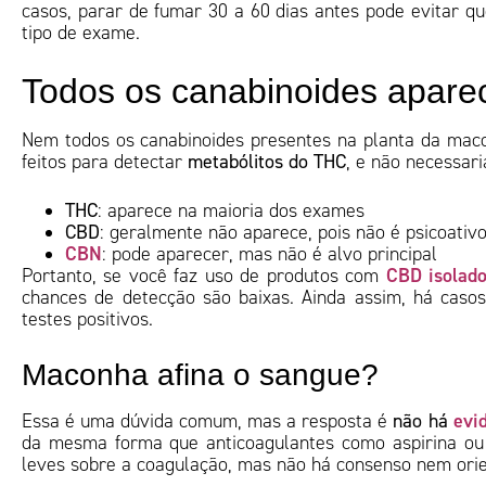
casos, parar de fumar 30 a 60 dias antes pode evitar q
tipo de exame.
Todos os canabinoides apar
Nem todos os canabinoides presentes na planta da mac
feitos para detectar
metabólitos do THC
, e não necessar
THC
: aparece na maioria dos exames
CBD
: geralmente não aparece, pois não é psicoativ
CBN
: pode aparecer, mas não é alvo principal
CBD isolad
Portanto, se você faz uso de produtos com
chances de detecção são baixas. Ainda assim, há cas
testes positivos.
Maconha afina o sangue?
evid
Essa é uma dúvida comum, mas a resposta é
não há
da mesma forma que anticoagulantes como aspirina ou 
leves sobre a coagulação, mas não há consenso nem orie