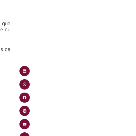
o que
se eu
es de