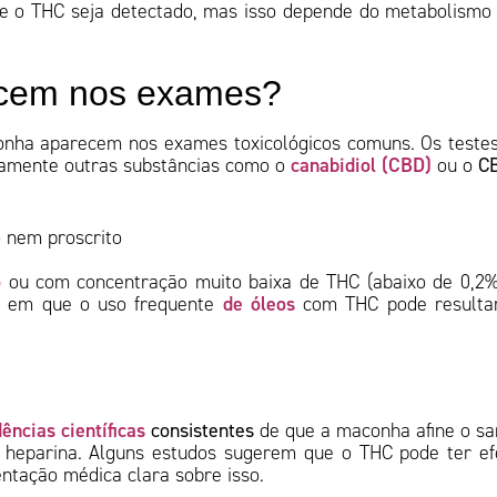
ue o THC seja detectado, mas isso depende do metabolismo
ecem nos exames?
onha aparecem nos exames toxicológicos comuns. Os teste
canabidiol (CBD)
iamente outras substâncias como o
ou o
C
o nem proscrito
o
ou com concentração muito baixa de THC (abaixo de 0,2%
de óleos
os em que o uso frequente
com THC pode resulta
ências científicas
consistentes
de que a maconha afine o s
heparina. Alguns estudos sugerem que o THC pode ter ef
ntação médica clara sobre isso.