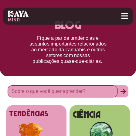
Blog
Fique a par d
e
tendências e
assuntos importantes relacionados
ao
mercado da cannabis
e outros
setores
com nossas
publicações
quase-que-diárias.
Ciência
tendências