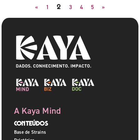
2
«
1
3
4
5
»
A Kaya Mind
Conteúdos
Base de Strains