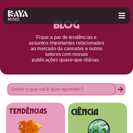
Blog
Fique a par d
e
tendências e
assuntos importantes relacionados
ao
mercado da cannabis
e outros
setores
com nossas
publicações
quase-que-diárias.
Ciência
tendências