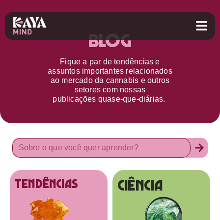
Blog
Fique a par d
e
tendências e
assuntos importantes relacionados
ao
mercado da cannabis
e outros
setores
com nossas
publicações
quase-que-diárias.
Ciência
tendências