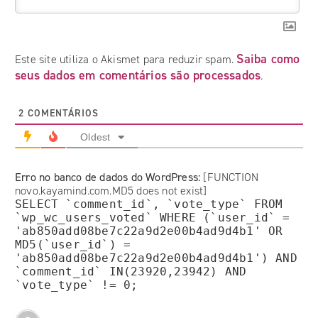
Saiba como
Este site utiliza o Akismet para reduzir spam.
seus dados em comentários são processados
.
2
COMENTÁRIOS
Oldest
Erro no banco de dados do WordPress:
[FUNCTION
novo.kayamind.com.MD5 does not exist]
SELECT `comment_id`, `vote_type` FROM
`wp_wc_users_voted` WHERE (`user_id` =
'ab850add08be7c22a9d2e00b4ad9d4b1' OR
MD5(`user_id`) =
'ab850add08be7c22a9d2e00b4ad9d4b1') AND
`comment_id` IN(23920,23942) AND
`vote_type` != 0;