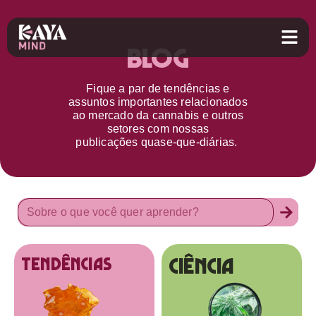
Blog
Fique a par d
e
tendências e
assuntos importantes relacionados
ao
mercado da cannabis
e outros
setores
com nossas
publicações
quase-que-diárias.
Ciência
tendências