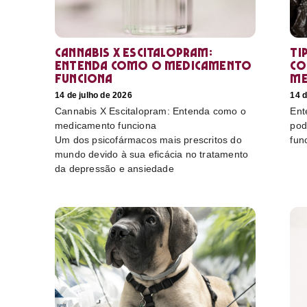
Cannabis X Escitalopram:
Ti
Entenda como o medicamento
co
funciona
me
14 de julho de 2026
14 d
Cannabis X Escitalopram: Entenda como o
Ent
medicamento funciona
pod
Um dos psicofármacos mais prescritos do
fun
mundo devido à sua eficácia no tratamento
da depressão e ansiedade