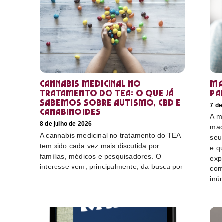
Cannabis medicinal no
Ma
tratamento do TEA: o que já
pa
sabemos sobre autismo, CBD e
7 de
canabinoides
A m
8 de julho de 2026
mac
A cannabis medicinal no tratamento do TEA
seu
tem sido cada vez mais discutida por
e q
famílias, médicos e pesquisadores. O
exp
interesse vem, principalmente, da busca por
com
inú