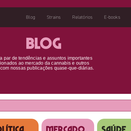
Blog
Strains
Relatórios
E-books
Blog
a par d
e
tendências e assuntos importantes
cionados ao
mercado da cannabis
e outros
s
com nossas publicações
quase-que-diárias.
lítica
MERCADO
SAÚDE