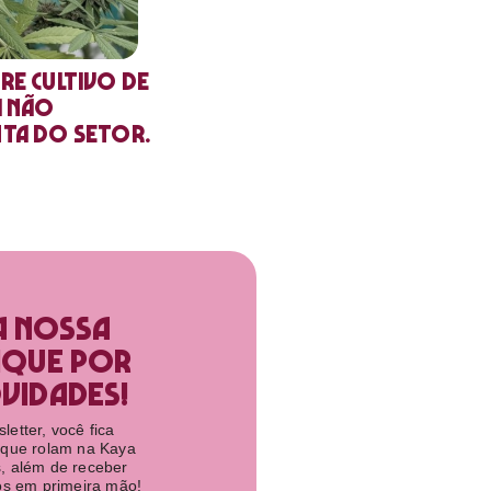
re cultivo de
a não
nta do setor.
a nossa
ique por
idades!​
etter, você fica
 que rolam na Kaya
, além de receber
tos em primeira mão!