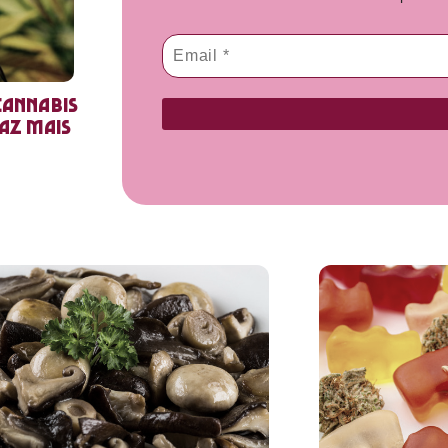
cannabis
faz mais