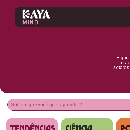
Fique 
rela
setore
tendências
Ciência
Po