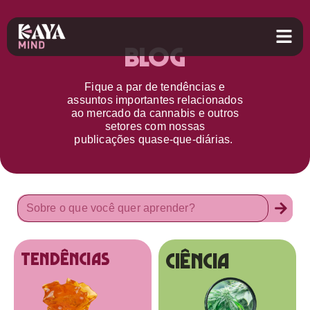
Blog
Fique a par d
e
tendências e
assuntos importantes relacionados
ao
mercado da cannabis
e outros
setores
com nossas
publicações
quase-que-diárias.
Ciência
tendências