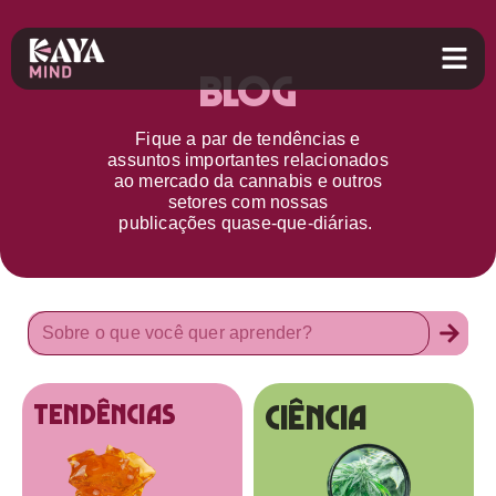
Blog
Fique a par d
e
tendências e
assuntos importantes relacionados
ao
mercado da cannabis
e outros
setores
com nossas
publicações
quase-que-diárias.
Ciência
tendências