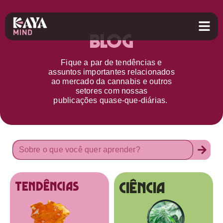
Blog
Fique a par d
e
tendências e
assuntos importantes relacionados
ao
mercado da cannabis
e outros
setores
com nossas
publicações
quase-que-diárias.
Ciência
tendências