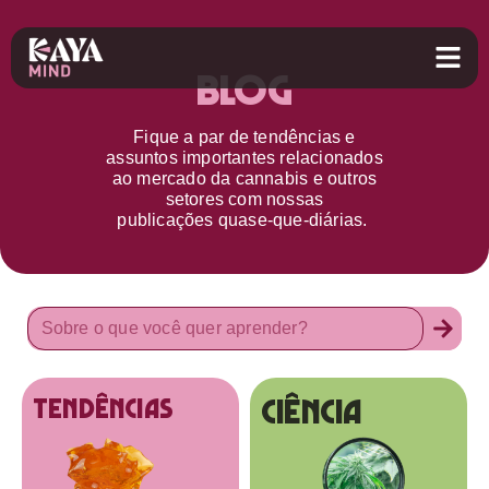
Blog
Fique a par d
e
tendências e
assuntos importantes relacionados
ao
mercado da cannabis
e outros
setores
com nossas
publicações
quase-que-diárias.
Ciência
tendências