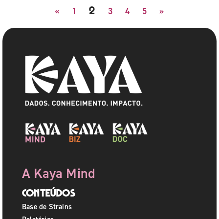
2
«
1
3
4
5
»
A Kaya Mind
Conteúdos
Base de Strains