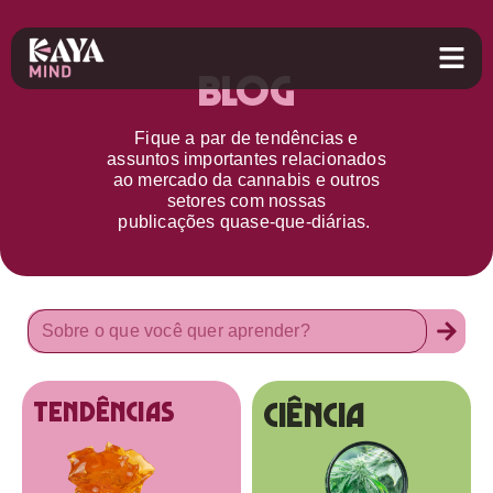
Blog
Fique a par d
e
tendências e
assuntos importantes relacionados
ao
mercado da cannabis
e outros
setores
com nossas
publicações
quase-que-diárias.
Ciência
tendências