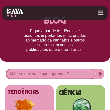
Blog
Fique a par d
e
tendências e
assuntos importantes relacionados
ao
mercado da cannabis
e outros
setores
com nossas
publicações
quase-que-diárias.
Ciência
tendências