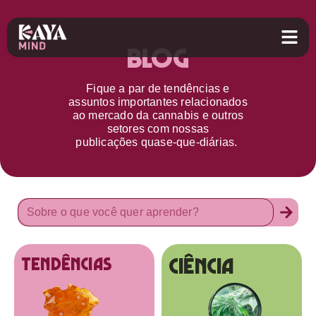
Blog
Fique a par d
e
tendências e
assuntos importantes relacionados
ao
mercado da cannabis
e outros
setores
com nossas
publicações
quase-que-diárias.
Ciência
tendências