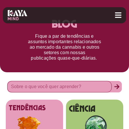
Blog
Fique a par d
e
tendências e
assuntos importantes relacionados
ao
mercado da cannabis
e outros
setores
com nossas
publicações
quase-que-diárias.
Ciência
tendências