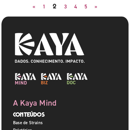
2
«
1
3
4
5
»
A Kaya Mind
Conteúdos
Base de Strains