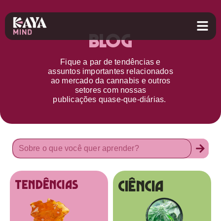
Blog
Fique a par d
e
tendências e
assuntos importantes relacionados
ao
mercado da cannabis
e outros
setores
com nossas
publicações
quase-que-diárias.
Ciência
tendências