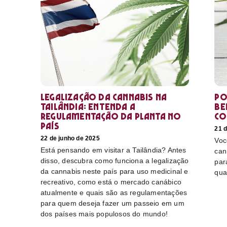
Legalização da cannabis na
Po
Tailândia: Entenda a
Be
regulamentação da planta no
co
país
21 d
22 de junho de 2025
Voc
Está pensando em visitar a Tailândia? Antes
can
disso, descubra como funciona a legalização
par
da cannabis neste país para uso medicinal e
qua
recreativo, como está o mercado canábico
atualmente e quais são as regulamentações
para quem deseja fazer um passeio em um
dos países mais populosos do mundo!