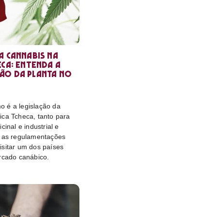
a cannabis na
eca: entenda a
ão da planta no
 é a legislação da
ica Tcheca, tanto para
cinal e industrial e
o as regulamentações
isitar um dos países
rcado canábico.