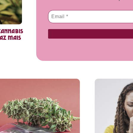
cannabis
faz mais