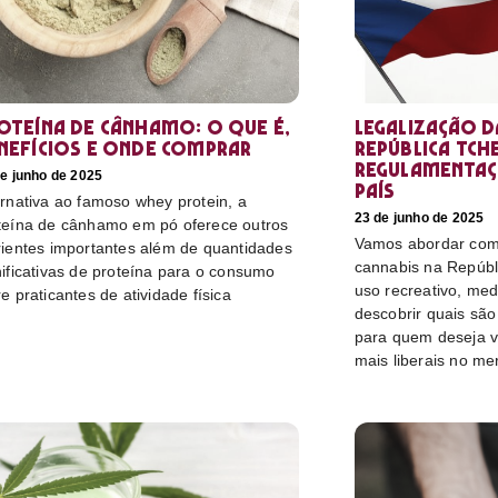
oteína de cânhamo: o que é,
Legalização d
nefícios e onde comprar
República Tch
regulamentaç
e junho de 2025
país
ernativa ao famoso whey protein, a
23 de junho de 2025
teína de cânhamo em pó oferece outros
Vamos abordar como
rientes importantes além de quantidades
cannabis na Repúbl
nificativas de proteína para o consumo
uso recreativo, medi
re praticantes de atividade física
descobrir quais sã
para quem deseja v
mais liberais no me