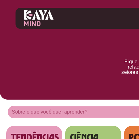
Fique 
rela
setore
tendências
Ciência
Po