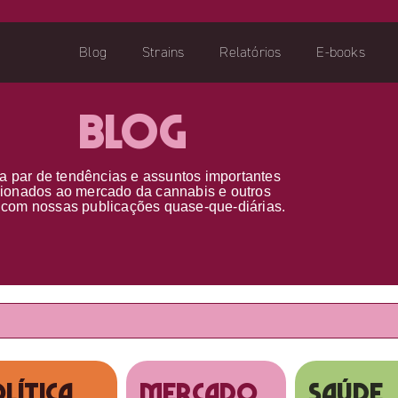
Blog
Strains
Relatórios
E-books
Blog
a par d
e
tendências e assuntos importantes
cionados ao
mercado da cannabis
e outros
s
com nossas publicações
quase-que-diárias.
lítica
MERCADO
SAÚDE