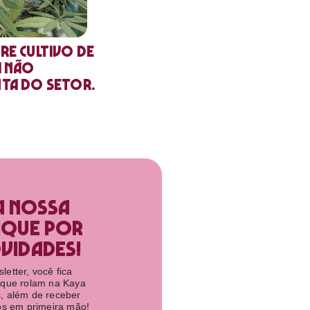
re cultivo de
a não
nta do setor.
a nossa
ique por
idades!​
etter, você fica
 que rolam na Kaya
, além de receber
tos em primeira mão!