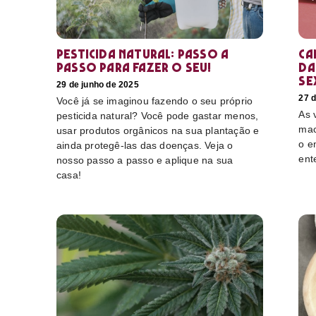
Pesticida natural: Passo a
Ca
passo para fazer o seu!
da
se
29 de junho de 2025
27 d
Você já se imaginou fazendo o seu próprio
As 
pesticida natural? Você pode gastar menos,
mac
usar produtos orgânicos na sua plantação e
o e
ainda protegê-las das doenças. Veja o
ent
nosso passo a passo e aplique na sua
casa!