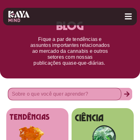
Blog
Fique a par d
e
tendências e
assuntos importantes relacionados
ao
mercado da cannabis
e outros
setores
com nossas
publicações
quase-que-diárias.
Ciência
tendências