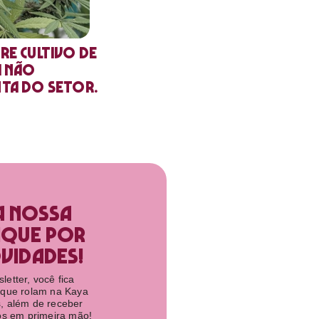
re cultivo de
a não
nta do setor.
a nossa
ique por
idades!​
etter, você fica
 que rolam na Kaya
, além de receber
tos em primeira mão!