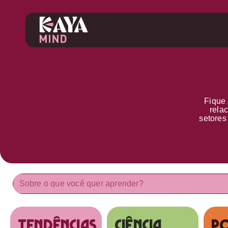
Fique 
rela
setore
tendências
Ciência
Po