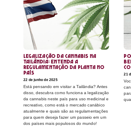
Legalização da cannabis na
Po
Tailândia: Entenda a
Be
regulamentação da planta no
co
país
21 d
22 de junho de 2025
Voc
Está pensando em visitar a Tailândia? Antes
can
disso, descubra como funciona a legalização
par
da cannabis neste país para uso medicinal e
qua
recreativo, como está o mercado canábico
atualmente e quais são as regulamentações
para quem deseja fazer um passeio em um
dos países mais populosos do mundo!