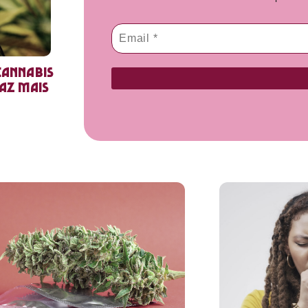
cannabis
faz mais