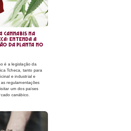
a cannabis na
eca: entenda a
ão da planta no
 é a legislação da
ica Tcheca, tanto para
cinal e industrial e
o as regulamentações
isitar um dos países
rcado canábico.