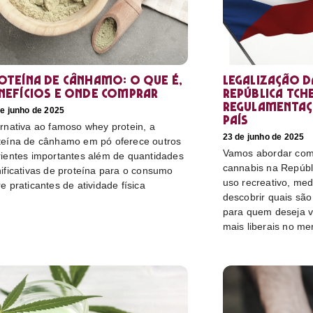
oteína de cânhamo: o que é,
Legalização d
nefícios e onde comprar
República Tch
regulamentaç
e junho de 2025
país
ernativa ao famoso whey protein, a
23 de junho de 2025
teína de cânhamo em pó oferece outros
Vamos abordar como
rientes importantes além de quantidades
cannabis na Repúbl
nificativas de proteína para o consumo
uso recreativo, medi
re praticantes de atividade física
descobrir quais sã
para quem deseja v
mais liberais no me