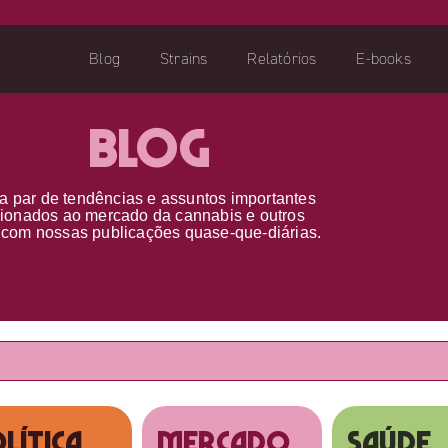
Blog
Strains
Relatórios
E-books
Blog
a par d
e
tendências e assuntos importantes
cionados ao
mercado da cannabis
e outros
s
com nossas publicações
quase-que-diárias.
lítica
MERCADO
SAÚDE