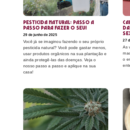
Pesticida natural: Passo a
Ca
passo para fazer o seu!
da
se
29 de junho de 2025
27 d
Você já se imaginou fazendo o seu próprio
As 
pesticida natural? Você pode gastar menos,
mac
usar produtos orgânicos na sua plantação e
o e
ainda protegê-las das doenças. Veja o
ent
nosso passo a passo e aplique na sua
casa!