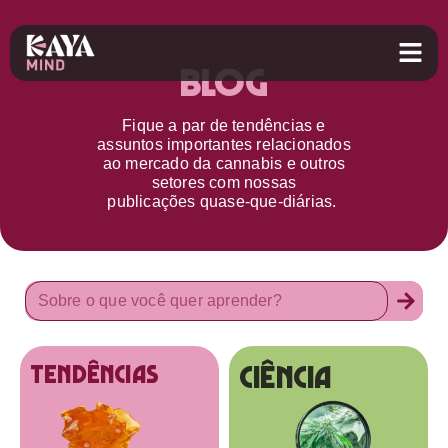
Blog
Fique a par d
e
tendências e
assuntos importantes relacionados
ao
mercado da cannabis
e outros
setores
com nossas
publicações
quase-que-diárias.
Ciência
tendências