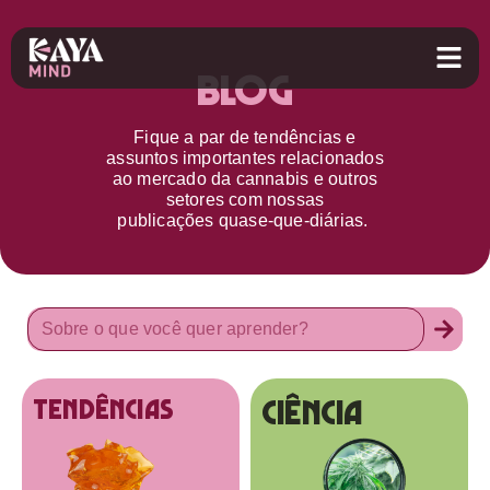
Blog
Fique a par d
e
tendências e
assuntos importantes relacionados
ao
mercado da cannabis
e outros
setores
com nossas
publicações
quase-que-diárias.
Ciência
tendências