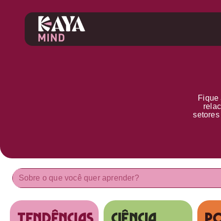
Fique 
rela
setore
tendências
Ciência
Po