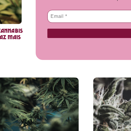
cannabis
faz mais