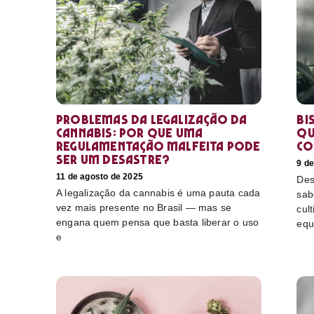
Problemas da legalização da
Bi
cannabis: por que uma
qu
regulamentação malfeita pode
co
ser um desastre?
9 d
11 de agosto de 2025
Des
A legalização da cannabis é uma pauta cada
sab
vez mais presente no Brasil — mas se
cul
engana quem pensa que basta liberar o uso
equ
e