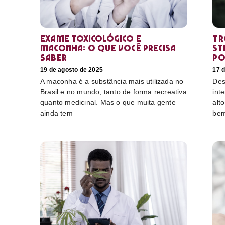
Exame toxicológico e
Tr
maconha: o que você precisa
st
saber
po
19 de agosto de 2025
17 
A maconha é a substância mais utilizada no
Des
Brasil e no mundo, tanto de forma recreativa
int
quanto medicinal. Mas o que muita gente
alt
ainda tem
bem