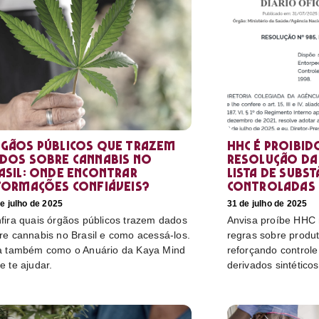
gãos públicos que trazem
HHC é proibid
dos sobre cannabis no
resolução da 
asil: onde encontrar
lista de subst
formações confiáveis?
controladas
e julho de 2025
31 de julho de 2025
fira quais órgãos públicos trazem dados
Anvisa proíbe HHC n
re cannabis no Brasil e como acessá-los.
regras sobre produ
a também como o Anuário da Kaya Mind
reforçando control
e te ajudar.
derivados sintéticos