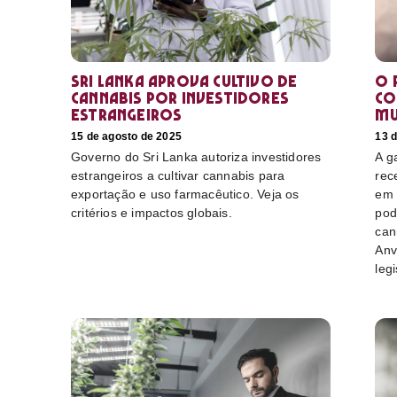
Sri Lanka aprova cultivo de
O 
cannabis por investidores
co
estrangeiros
mu
15 de agosto de 2025
13 
Governo do Sri Lanka autoriza investidores
A g
estrangeiros a cultivar cannabis para
rec
exportação e uso farmacêutico. Veja os
em 
critérios e impactos globais.
pod
can
Anv
leg