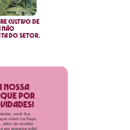
re cultivo de
a não
nta do setor.
a nossa
ique por
idades!​
etter, você fica
 que rolam na Kaya
, além de receber
tos em primeira mão!