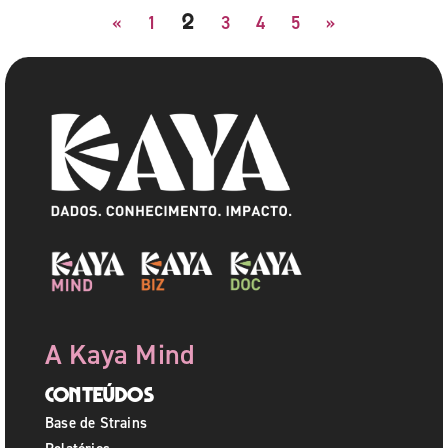
2
«
1
3
4
5
»
A Kaya Mind
Conteúdos
Base de Strains