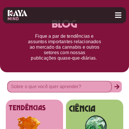
Blog
Fique a par d
e
tendências e
assuntos importantes relacionados
ao
mercado da cannabis
e outros
setores
com nossas
publicações
quase-que-diárias.
Ciência
tendências