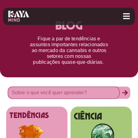
Blog
Fique a par d
e
tendências e
assuntos importantes relacionados
ao
mercado da cannabis
e outros
setores
com nossas
publicações
quase-que-diárias.
Ciência
tendências