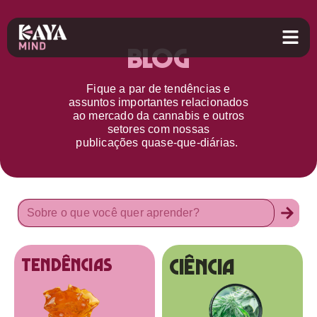
Blog
Fique a par d
e
tendências e
assuntos importantes relacionados
ao
mercado da cannabis
e outros
setores
com nossas
publicações
quase-que-diárias.
Ciência
tendências