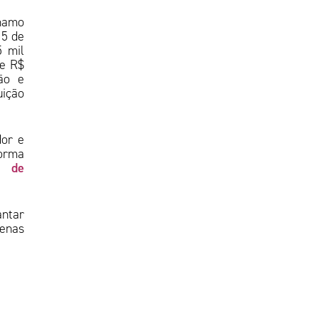
hamo
15 de
5 mil
de R$
ão e
uição
dor e
forma
s de
antar
penas