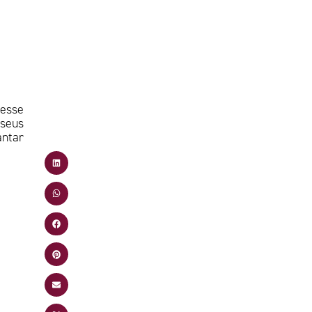
nesse
 seus
antar