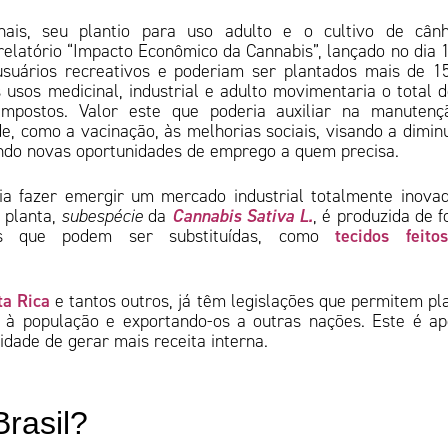
nais, seu plantio para uso adulto e o cultivo de cân
elatório “Impacto Econômico da Cannabis”, lançado no dia 
usuários recreativos e poderiam ser plantados mais de 1
usos medicinal, industrial e adulto movimentaria o total 
impostos. Valor este que poderia auxiliar na manutenç
, como a vacinação, às melhorias sociais, visando a dimin
zando novas oportunidades de emprego a quem precisa.
ia fazer emergir um mercado industrial totalmente inova
Cannabis Sativa L.
 planta,
subespécie
da
, é produzida de 
tecidos feito
as que podem ser substituídas, como
ta Rica
e tantos outros, já têm legislações que permitem pl
 à população e exportando-os a outras nações. Este é a
dade de gerar mais receita interna.
Brasil?