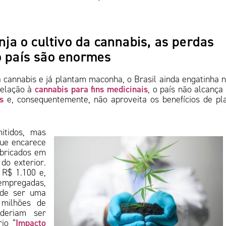
a o cultivo da cannabis, as perdas
o país são enormes
a cannabis e já plantam maconha, o Brasil ainda engatinha 
cannabis para fins medicinais
relação à
, o país não alcança
s
e, consequentemente, não aproveita os benefícios de pl
itidos, mas
que encarece
abricados em
do exterior.
 R$ 1.100 e,
mpregadas,
 de ser uma
 milhões de
deriam ser
Impacto
io “