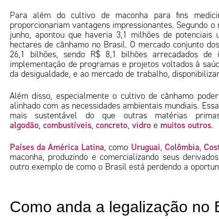
Para além do cultivo de maconha para fins medici
proporcionariam vantagens impressionantes. Segundo o r
junho, apontou que haveria 3,1 milhões de potenciais 
hectares de cânhamo no Brasil. O mercado conjunto dos 
26,1 bilhões, sendo R$ 8,1 bilhões arrecadados de 
implementação de programas e projetos voltados à saúde
da desigualdade, e ao mercado de trabalho, disponibili
Além disso, especialmente o cultivo de cânhamo poder
alinhado com as necessidades ambientais mundiais. Essa
mais sustentável do que outras matérias prim
algodão
combustíveis
concreto
vidro
muitos outros
,
,
,
e
.
Países da América Latina
Uruguai
Colômbia
Cos
, como
,
,
maconha, produzindo e comercializando seus derivados
outro exemplo de como o Brasil está perdendo a oportuni
Como anda a legalização no 