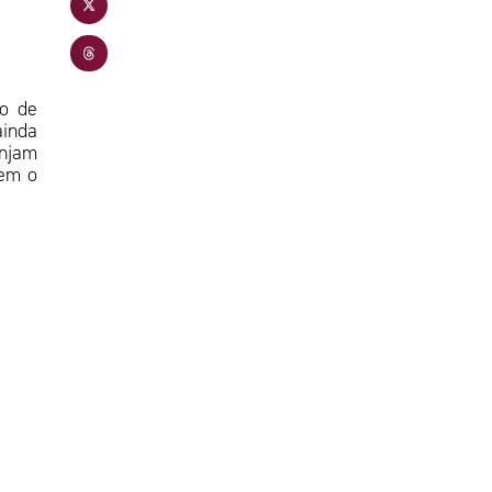
io de
ainda
anjam
rem o