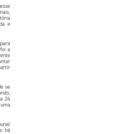
 esse
nais,
tória
ada e
 para
foi a
dente
antar
artir
de se
ando,
 a 24
e uma
bunal
ão há