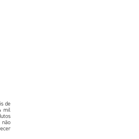
is de
4 mil
utos
a não
recer