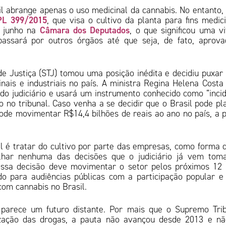
l abrange apenas o uso medicinal da cannabis. No entanto,
PL 399/2015
, que visa o cultivo da planta para fins medici
Câmara dos Deputados
em junho na
, o que significou uma vi
passará por outros órgãos até que seja, de fato, aprov
 Justiça (STJ) tomou uma posição inédita e decidiu puxar
inais e industriais no país. A ministra Regina Helena Costa 
do judiciário e usará um instrumento conhecido como “inci
 no tribunal. Caso venha a se decidir que o Brasil pode pl
de movimentar R$14,4 bilhões de reais ao ano no país, a p
al é tratar do cultivo por parte das empresas, como forma 
lhar nenhuma das decisões que o judiciário já vem tom
Essa decisão deve movimentar o setor pelos próximos 12
 para audiências públicas com a participação popular 
com cannabis no Brasil.
 parece um futuro distante. Por mais que o Supremo Tri
ização das drogas, a pauta não avançou desde 2013 e n