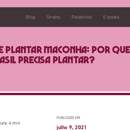
Blog
Strains
Relatórios
E-books
de plantar maconha: por qu
asil precisa plantar?
PUBLICADO EM
ura:
4
min
julho 9, 2021