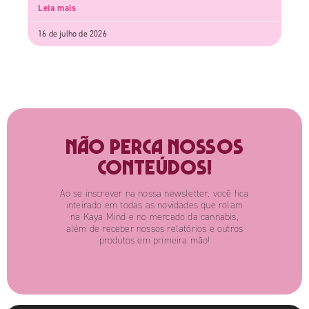
Leia mais
16 de julho de 2026
Não perca nossos
conteúdos!
Ao se inscrever na nossa newsletter, você fica
inteirado em todas as novidades que rolam
na Kaya Mind e no mercado da cannabis,
além de receber nossos relatórios e outros
produtos em primeira mão!