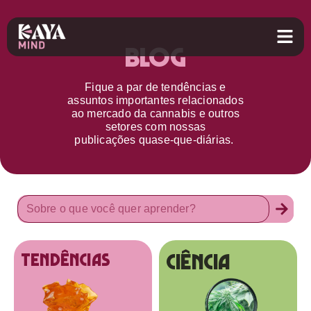
Blog
Fique a par d
e
tendências e
assuntos importantes relacionados
ao
mercado da cannabis
e outros
setores
com nossas
publicações
quase-que-diárias.
Ciência
tendências