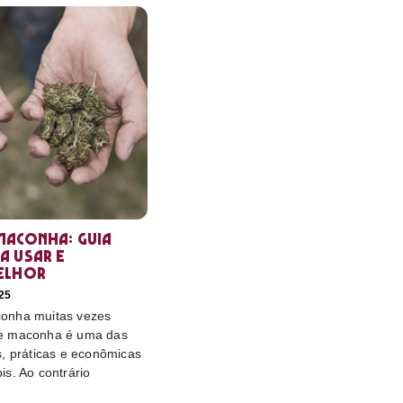
maconha: guia
a usar e
elhor
25
onha muitas vezes
e maconha é uma das
s, práticas e econômicas
s. Ao contrário