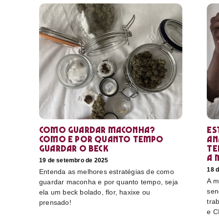
Como guardar maconha?
Es
Como e por quanto tempo
an
guardar o beck
te
a 
19 de setembro de 2025
18 
Entenda as melhores estratégias de como
A m
guardar maconha e por quanto tempo, seja
sen
ela um beck bolado, flor, haxixe ou
tra
prensado!
e C