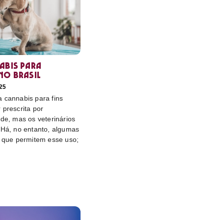
abis para
no Brasil
25
 cannabis para fins
 prescrita por
úde, mas os veterinários
 Há, no entanto, algumas
s que permitem esse uso;