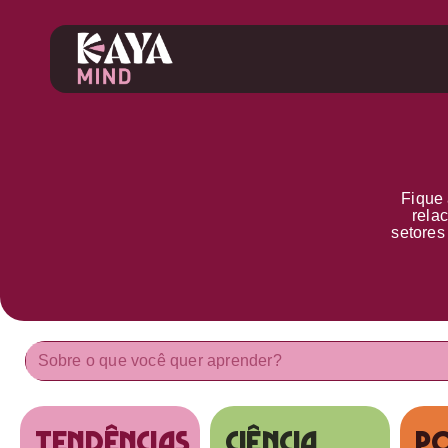
Fique 
rela
setore
tendências
Ciência
Po