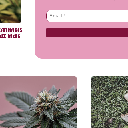
cannabis
faz mais