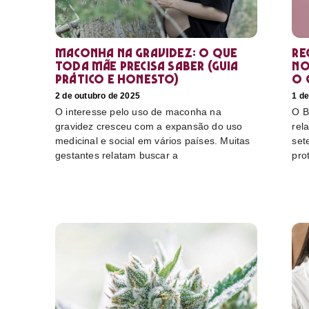
Maconha na gravidez: o que
Re
toda mãe precisa saber (guia
no
prático e honesto)
o 
2 de outubro de 2025
1 de
O interesse pelo uso de maconha na
O B
gravidez cresceu com a expansão do uso
rel
medicinal e social em vários países. Muitas
set
gestantes relatam buscar a
pro