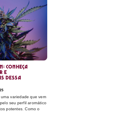
in: conheça
r e
as dessa
25
é uma variedade que vem
elo seu perfil aromático
itos potentes. Como o