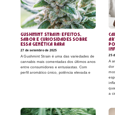
Gushmint Strain: efeitos,
Ca
sabor e curiosidades sobre
ar
essa genética rara
po
in
27 de setembro de 2025
25 
A Gushmint Strain é uma das variedades de
A a
cannabis mais comentadas dos últimos anos
dor
entre consumidores e entusiastas. Com
mos
perfil aromático único, potência elevada e
esp
inf
qua
a c