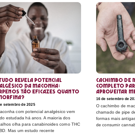
tudo revela potencial
Cachimbo de 
algésico da maconha:
completo par
rpenos tão eficazes quanto
aproveitar m
morfina?
16 de setembro de 20
de setembro de 2025
O cachimbo de mac
aconha com potencial analgésico vem
chamado de pipe d
do estudada há anos. A maioria dos
formas mais antiga
balhos olha para canabinoides como THC
de consumir cannabi
BD. Mas um estudo recente