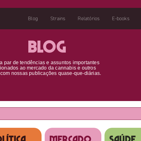
Blog
Strains
Relatórios
E-books
Blog
a par d
e
tendências e assuntos importantes
cionados ao
mercado da cannabis
e outros
s
com nossas publicações
quase-que-diárias.
lítica
MERCADO
SAÚDE