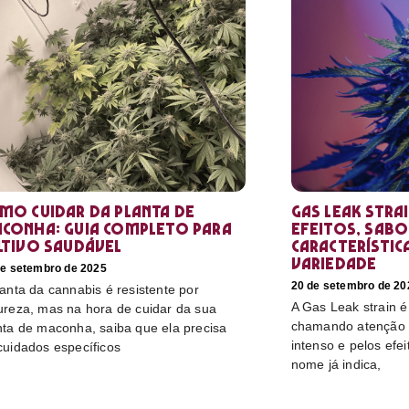
mo cuidar da planta de
Gas Leak stra
conha: guia completo para
efeitos, sabo
ltivo saudável
característic
variedade
de setembro de 2025
20 de setembro de 20
lanta da cannabis é resistente por
A Gas Leak strain 
ureza, mas na hora de cuidar da sua
chamando atenção p
nta de maconha, saiba que ela precisa
intenso e pelos efe
cuidados específicos
nome já indica,