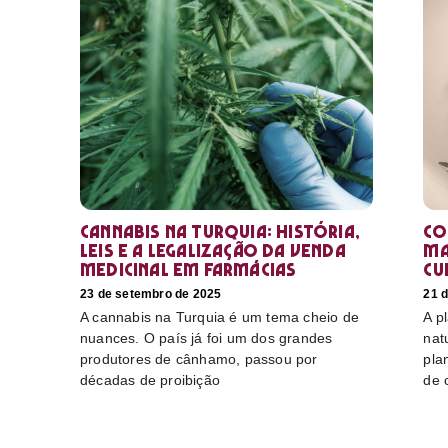
Cannabis na Turquia: história,
Co
leis e a legalização da venda
ma
medicinal em farmácias
cu
23 de setembro de 2025
21 
A cannabis na Turquia é um tema cheio de
A p
nuances. O país já foi um dos grandes
nat
produtores de cânhamo, passou por
pla
décadas de proibição
de 