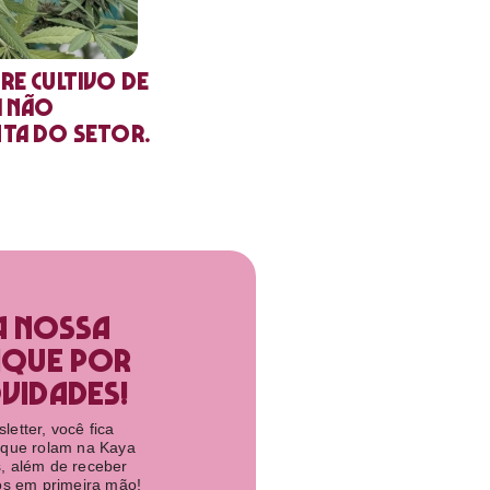
re cultivo de
a não
nta do setor.
a nossa
ique por
idades!​
etter, você fica
 que rolam na Kaya
, além de receber
tos em primeira mão!