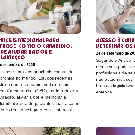
nnabis medicinal para
Acesso à cann
trose: como o canabidiol
veterinários 
de ajudar na dor e
24 de setembro de 20
flamação
Segundo a Anvisa, a
de setembro de 2025
medicinais pode ser
rtrose é uma das principais causas de
profissionais de sa
 crônica no mundo. Estudos recentes
não estão inclusos.
tram que a cannabis medicinal, em
brechas legislativa
ecial o canabidiol (CBD), pode reduzir a
entenda
lamação, aliviar a dor e melhorar a
lidade de vida de pacientes. Saiba como
iência tem investigado esse potencial.