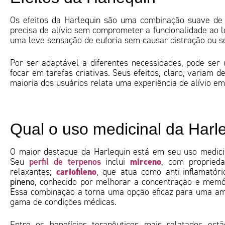
Os efeitos da Harlequin são uma combinação suave de r
precisa de alívio sem comprometer a funcionalidade ao l
uma leve sensação de euforia sem causar distração ou 
Por ser adaptável a diferentes necessidades, pode ser
focar em tarefas criativas. Seus efeitos, claro, variam 
maioria dos usuários relata uma experiência de alívio em
Qual o uso medicinal da Har
O maior destaque da Harlequin está em seu uso medici
perfil de terpenos
mirceno
Seu
inclui
, com propried
cariofileno
relaxantes;
, que atua como anti-inflamatóri
pineno
, conhecido por melhorar a concentração e memó
Essa combinação a torna uma opção eficaz para uma a
gama de condições médicas.
Entre os benefícios terapêuticos mais relatados est