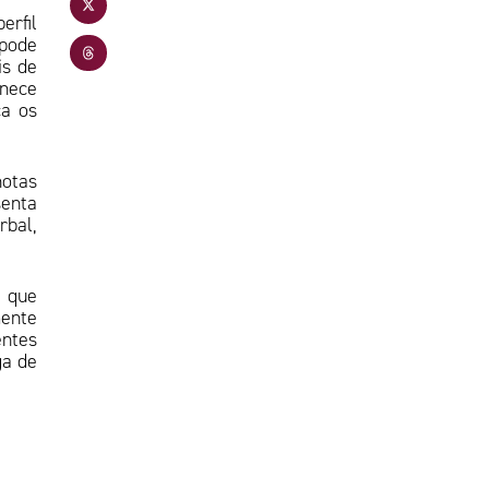
erfil
 pode
is de
nece
ca os
notas
senta
bal,
que
ente
entes
ga de