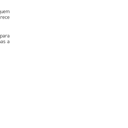
 quem
erece
para
mas a