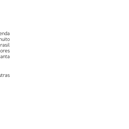
venda
uito
rasil
lores
lanta
utras