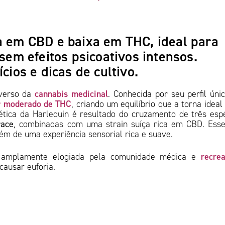
a em CBD e baixa em THC, ideal para
 sem efeitos psicoativos intensos.
cios e dicas de cultivo.
cannabis medicinal
iverso da
. Conhecida por seu perfil úni
r moderado de THC
, criando um equilíbrio que a torna ideal
nética da Harlequin é resultado do cruzamento de três esp
race
, combinadas com uma strain suíça rica em CBD. Ess
lém de uma experiência sensorial rica e suave.
recrea
é amplamente elogiada pela comunidade médica e
 causar euforia.