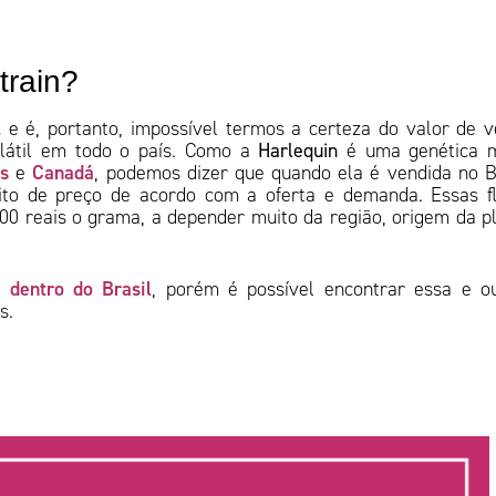
train?
l
e é, portanto, impossível termos a certeza do valor de 
olátil em todo o país. Como a
Harlequin
é uma genética m
s
Canadá
e
, podemos dizer que quando ela é vendida no B
ito de preço de acordo com a oferta e demanda. Essas f
100 reais o grama, a depender muito da região, origem da p
 dentro do Brasil
, porém é possível encontrar essa e o
ís.