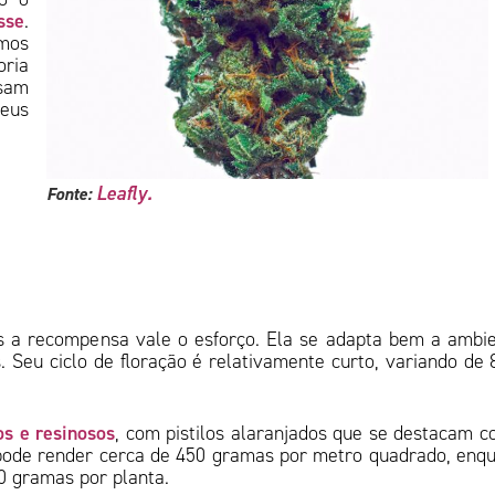
sse
.
smos
oria
isam
eus
Leafly.
Fonte:
as a recompensa vale o esforço. Ela se adapta bem a ambi
. Seu ciclo de floração é relativamente curto, variando de 
s e resinosos
, com pistilos alaranjados que se destacam c
 pode render cerca de 450 gramas por metro quadrado, enq
0 gramas por planta.