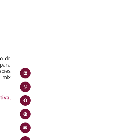
co de
 para
écies
e mix
tiva,