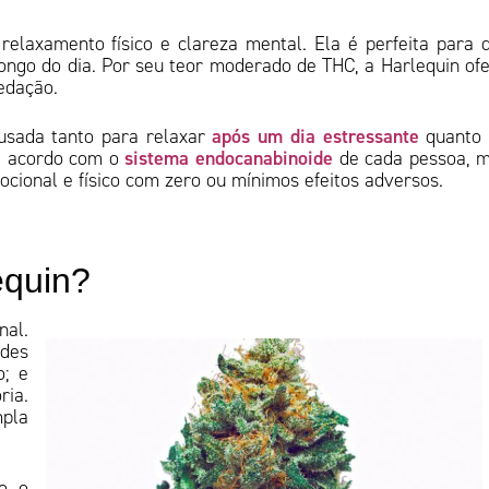
elaxamento físico e clareza mental. Ela é perfeita para
ongo do dia. Por seu teor moderado de THC, a Harlequin of
sedação.
após um dia estressante
 usada tanto para relaxar
quanto 
sistema endocanabinoide
de acordo com o
de cada pessoa, 
ocional e físico com zero ou mínimos efeitos adversos.
lequin?
nal.
ades
o; e
ria.
mpla
ão o