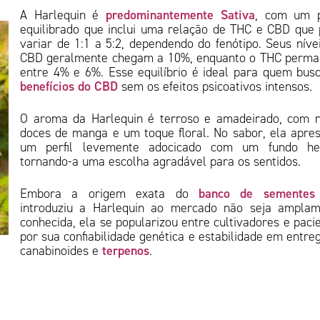
predominantemente Sativa
A Harlequin é
, com um p
equilibrado que inclui uma relação de THC e CBD que
variar de 1:1 a 5:2, dependendo do fenótipo. Seus níve
CBD geralmente chegam a 10%, enquanto o THC perma
entre 4% e 6%. Esse equilíbrio é ideal para quem bus
benefícios do CBD
sem os efeitos psicoativos intensos.
O aroma da Harlequin é terroso e amadeirado, com 
doces de manga e um toque floral. No sabor, ela apre
um perfil levemente adocicado com um fundo her
tornando-a uma escolha agradável para os sentidos.
banco de sementes
Embora a origem exata do
introduziu a Harlequin ao mercado não seja amplam
conhecida, ela se popularizou entre cultivadores e paci
por sua confiabilidade genética e estabilidade em entre
terpenos
canabinoides e
.