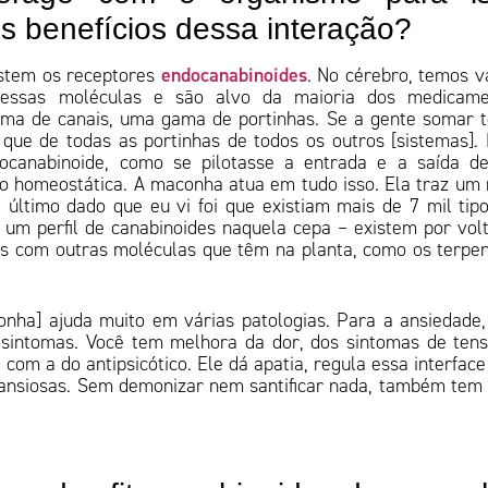
is benefícios dessa interação?
endocanabinoides
xistem os receptores
. No cérebro, temos v
o essas moléculas e são alvo da maioria dos medicame
gama de canais, uma gama de portinhas. Se a gente somar 
que de todas as portinhas de todos os outros [sistemas].
ocanabinoide, como se pilotasse a entrada e a saída d
o homeostática. A maconha atua em tudo isso. Ela traz um
último dado que eu vi foi que existiam mais de 7 mil tip
 um perfil de canabinoides naquela cepa – existem por vol
dos com outras moléculas que têm na planta, como os terpe
nha] ajuda muito em várias patologias. Para a ansiedade
sintomas. Você tem melhora da dor, dos sintomas de ten
om a do antipsicótico. Ele dá apatia, regula essa interfac
ansiosas. Sem demonizar nem santificar nada, também tem