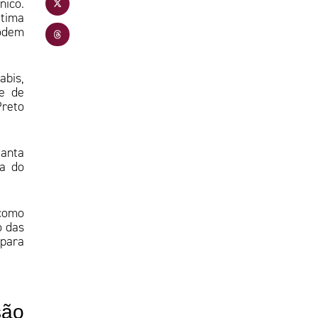
nico.
ltima
podem
abis,
de de
Preto
lanta
ra do
como
o das
 para
são