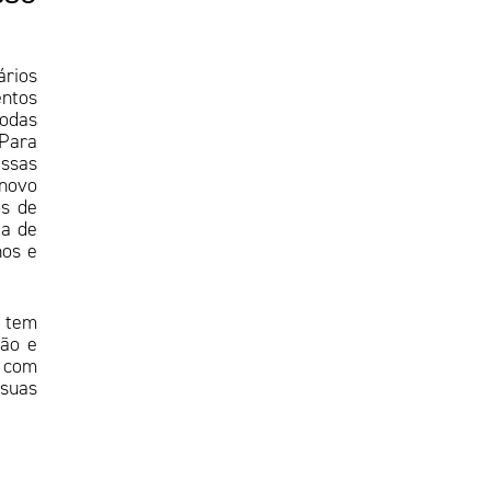
ários
ntos
todas
 Para
essas
 novo
os de
ta de
nos e
, tem
são e
e com
 suas