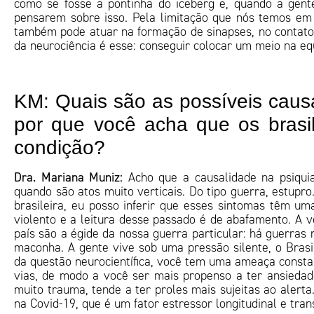
como se fosse a pontinha do iceberg e, quando a gente
pensarem sobre isso. Pela limitação que nós temos em
também pode atuar na formação de sinapses, no contat
da neurociência é esse: conseguir colocar um meio na eq
KM: Quais são as possíveis caus
por que você acha que os brasil
condição?
Dra. Mariana Muniz:
Acho que a causalidade na psiqui
quando são atos muito verticais. Do tipo guerra, estupr
brasileira, eu posso inferir que esses sintomas têm u
violento e a leitura desse passado é de abafamento. A v
país são a égide da nossa guerra particular: há guerras
maconha. A gente vive sob uma pressão silente, o Brasi
da questão neurocientífica, você tem uma ameaça consta
vias, de modo a você ser mais propenso a ter ansieda
muito trauma, tende a ter proles mais sujeitas ao alerta
na Covid-19, que é um fator estressor longitudinal e tran