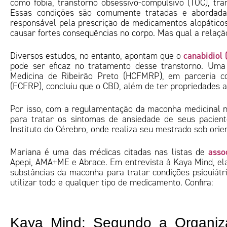
como fobia, transtorno obsessivo-compulsivo (TOC), tra
Essas condições são comumente tratadas e abordadas 
responsável pela prescrição de medicamentos alopático
causar fortes consequências no corpo. Mas qual a relaçã
canabidiol
Diversos estudos, no entanto, apontam que o
pode ser eficaz no tratamento desse transtorno. Uma 
Medicina de Ribeirão Preto (HCFMRP), em parceria c
(FCFRP), concluiu que o CBD, além de ter propriedades an
Por isso, com a regulamentação da maconha medicinal no
para tratar os sintomas de ansiedade de seus pacient
Instituto do Cérebro, onde realiza seu mestrado sob ori
assoc
Mariana é uma das médicas citadas nas listas de
Apepi, AMA+ME e Abrace. Em entrevista à Kaya Mind, ela
substâncias da maconha para tratar condições psiquiát
utilizar todo e qualquer tipo de medicamento. Confira:
Kaya Mind: Segundo a Organiz