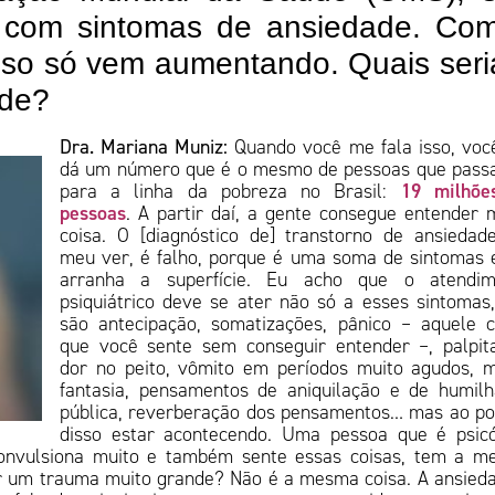
s com sintomas de ansiedade. Co
sso só vem aumentando. Quais ser
ade?
Dra. Mariana Muniz:
Quando você me fala isso, vo
dá um número que é o mesmo de pessoas que pass
19 milhõe
para a linha da pobreza no Brasil:
pessoas
. A partir daí, a gente consegue entender 
coisa. O [diagnóstico de] transtorno de ansiedad
meu ver, é falho, porque é uma soma de sintomas 
arranha a superfície. Eu acho que o atendim
psiquiátrico deve se ater não só a esses sintomas
são antecipação, somatizações, pânico – aquele 
que você sente sem conseguir entender –, palpit
dor no peito, vômito em períodos muito agudos, 
fantasia, pensamentos de aniquilação e de humil
pública, reverberação dos pensamentos… mas ao p
disso estar acontecendo. Uma pessoa que é psicó
onvulsiona muito e também sente essas coisas, tem a m
r um trauma muito grande? Não é a mesma coisa. A ansied