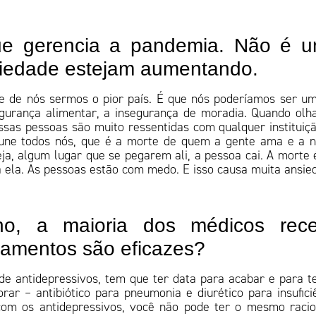
ue gerencia a pandemia. Não é 
siedade estejam aumentando.
e de nós sermos o pior país. É que nós poderíamos ser u
segurança alimentar, a insegurança de moradia. Quando ol
essas pessoas são muito ressentidas com qualquer instituiç
e une todos nós, que é a morte de quem a gente ama e a 
eja, algum lugar que se pegarem ali, a pessoa cai. A morte
 ela. As pessoas estão com medo. E isso causa muita ansie
no, a maioria dos médicos rece
camentos são eficazes?
e antidepressivos, tem que ter data para acabar e para t
rar – antibiótico para pneumonia e diurético para insufici
com os antidepressivos, você não pode ter o mesmo racio