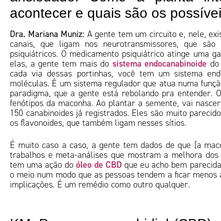
acontecer e quais são os possíve
Dra. Mariana Muniz:
A gente tem um circuito e, nele, e
canais, que ligam nos neurotransmissores, que sã
psiquiátricos. O medicamento psiquiátrico atinge uma 
sistema endocanabinoide
elas, a gente tem mais do
do 
cada via dessas portinhas, você tem um sistema end
moléculas. É um sistema regulador que atua numa funçã
paradigma, que a gente está rebolando pra entender. O 
fenótipos da maconha. Ao plantar a semente, vai nascer
150 canabinoides já registrados. Eles são muito pareci
os flavonoides, que também ligam nesses sítios.
É muito caso a caso, a gente tem dados de que [a maco
trabalhos e meta-análises que mostram a melhora dos 
óleo de CBD
tem uma ação do
que eu acho bem parecida c
o meio num modo que as pessoas tendem a ficar menos 
implicações. É um remédio como outro qualquer.