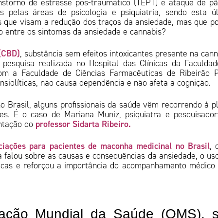
nstorno de estresse pós-traumático (TEPT) e ataque de pâ
pelas áreas de psicologia e psiquiatria, sendo esta ú
s que visam a redução dos traços da ansiedade, mas que 
o entre os sintomas da ansiedade e cannabis?
 (CBD)
, substância sem efeitos intoxicantes presente na cann
pesquisa realizada no Hospital das Clínicas da Faculda
om a Faculdade de Ciências Farmacêuticas de Ribeirão 
siolíticas, não causa dependência e não afeta a cognição.
 Brasil, alguns profissionais da saúde vêm recorrendo à p
es. É o caso de Mariana Muniz, psiquiatra e pesquisado
professor Sidarta Ribeiro.
entação do
iações para pacientes de maconha medicinal no Brasil
, 
 falou sobre as causas e consequências da ansiedade, o us
ricas e reforçou a importância do acompanhamento médico
ação Mundial da Saúde (OMS), 