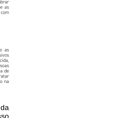
mbrar
Se as
o com
do as
sivos
cida,
ssoas
ia de
ratar
to na
 da
sso