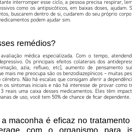
ante interromper esse ciclo, a pessoa precisa respirar, le
ssivos como os antipsicóticos, em baixas doses, ajudam. 
ntos, buscarem dentro de si, cuidarem do seu próprio corp
 medicamentos podem ajudar sim.
esses remédios?
 avaliação médica especializada. Com o tempo, atenden
ressivo. Os principais efeitos colaterais dos antidepres
eimação, azia, refluxo, etc], aumento de pensamento sui
que mais me preocupa são os benzodiazepínicos – muitas pe
 cérebro. Não há escalas que consigam aferir a dependênc
 os sintomas iniciais e não há interesse de provar como t
13 reais uma caixa desses medicamentos. Eles têm impac
manas de uso, você tem 50% de chance de ficar dependente.
a maconha é eficaz no tratamento
terage com o organismo para i