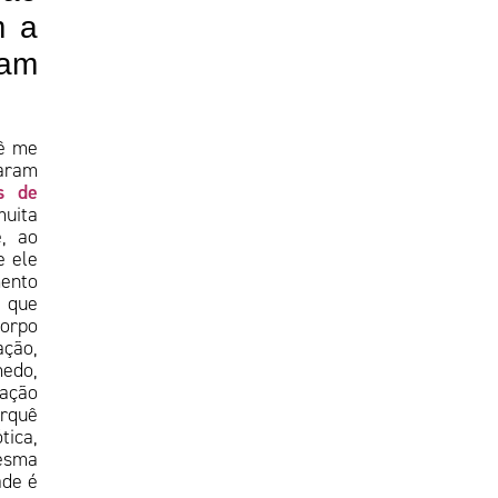
m a
iam
cê me
aram
s de
muita
e, ao
e ele
ento
, que
corpo
ação,
medo,
hação
orquê
tica,
esma
ade é