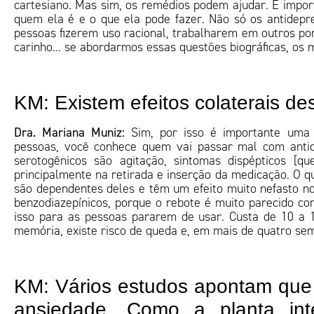
cartesiano. Mas sim, os remédios podem ajudar. É import
quem ela é e o que ela pode fazer. Não só os antidepre
pessoas fizerem uso racional, trabalharem em outros po
carinho… se abordarmos essas questões biográficas, os
KM: Existem efeitos colaterais d
Dra. Mariana Muniz:
Sim, por isso é importante uma
pessoas, você conhece quem vai passar mal com antidep
serotogênicos são agitação, sintomas dispépticos [qu
principalmente na retirada e inserção da medicação. O 
são dependentes deles e têm um efeito muito nefasto no
benzodiazepínicos, porque o rebote é muito parecido com
isso para as pessoas pararem de usar. Custa de 10 a 
memória, existe risco de queda e, em mais de quatro se
KM: Vários estudos apontam que 
ansiedade. Como a planta in