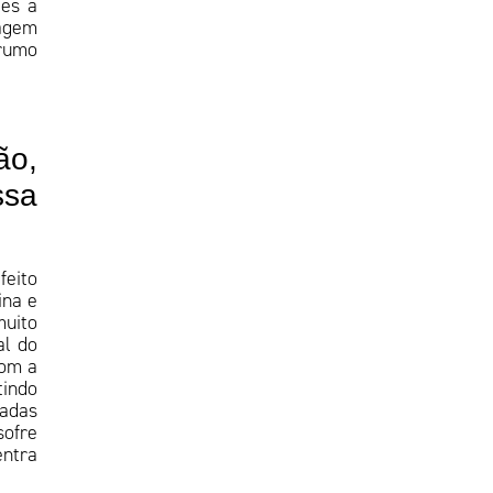
tes a
uagem
 rumo
ão,
ssa
feito
ina e
muito
al do
com a
tindo
nadas
sofre
entra