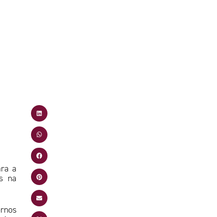
ara a
s na
ornos