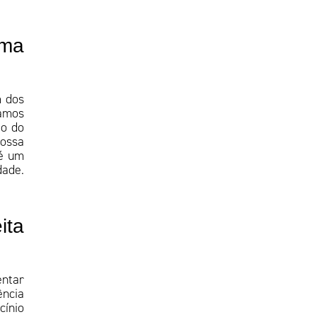
uma
m dos
hamos
ão do
nossa
 é um
dade.
ita
entar
ência
cínio