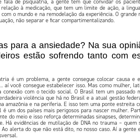
 fala de psiquiatria, a gente tem que convidar os pacien
 relação à medicação, que tem um limite de ação, a ling
o com o mundo e na remodelação da experiência. O grande
uação, não separar e ficar compartimentalizando.
as para a ansiedade? Na sua opini
eiros estão sofrendo tanto com e
atria é um problema, a gente consegue colocar causa e e
o… aí você consegue estabelecer isso. Mas como mulher, lat
ma conexão com o tecido social. O Brasil tem um passado 
erdadeira violência que há no Brasil e a atual gestão feder
 na amazônia e na periferia. E isso tem uma ponte estreita 
l é um dos países mais perigosos para nascer mulher. Par
nte do meio e isso reforça determinadas sinapses, determi
de. Há evidências de mutilação de DNA no trauma – quem 
. Ao alerta do que não está dito, no nosso caso. Aí a gente 
sversal.