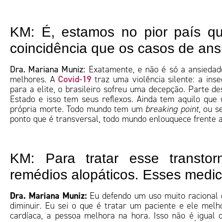
KM: É, estamos no pior país q
coincidência que os casos de an
Dra. Mariana Muniz:
Exatamente, e não é só a ansiedad
Covid-19
melhores. A
traz uma violência silente: a in
para a elite, o brasileiro sofreu uma decepção. Parte d
Estado e isso tem seus reflexos. Ainda tem aquilo qu
própria morte. Todo mundo tem um
breaking point
, ou s
ponto que é transversal, todo mundo enlouquece frente a
KM: Para tratar esse transtor
remédios alopáticos. Esses medi
Dra. Mariana Muniz:
Eu defendo um uso muito racional d
diminuir. Eu sei o que é tratar um paciente e ele melho
cardíaca, a pessoa melhora na hora. Isso não é igual 