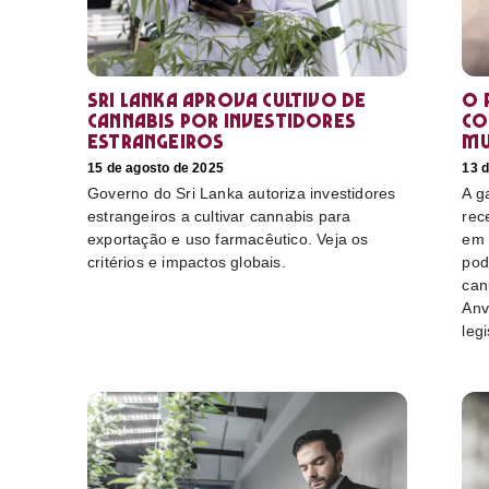
Sri Lanka aprova cultivo de
O 
cannabis por investidores
co
estrangeiros
mu
15 de agosto de 2025
13 
Governo do Sri Lanka autoriza investidores
A g
estrangeiros a cultivar cannabis para
rec
exportação e uso farmacêutico. Veja os
em 
critérios e impactos globais.
pod
can
Anv
leg