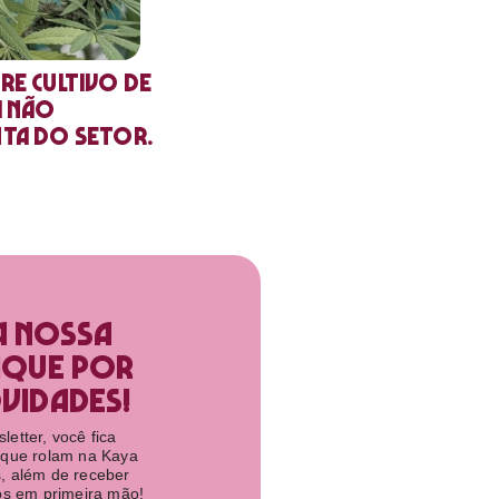
re cultivo de
a não
nta do setor.
a nossa
ique por
idades!​
etter, você fica
 que rolam na Kaya
, além de receber
tos em primeira mão!