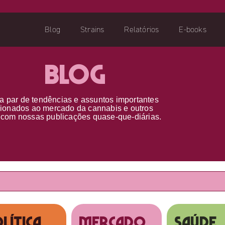
Blog
Strains
Relatórios
E-books
Blog
a par d
e
tendências e assuntos importantes
cionados ao
mercado da cannabis
e outros
s
com nossas publicações
quase-que-diárias.
lítica
MERCADO
SAÚDE