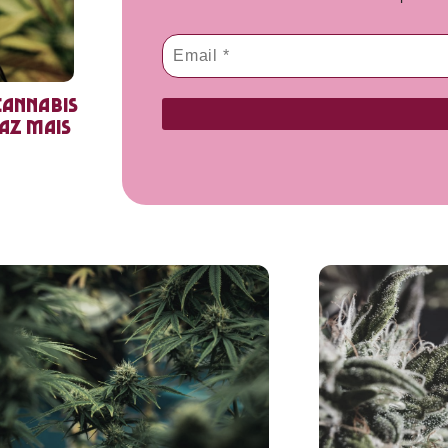
cannabis
faz mais