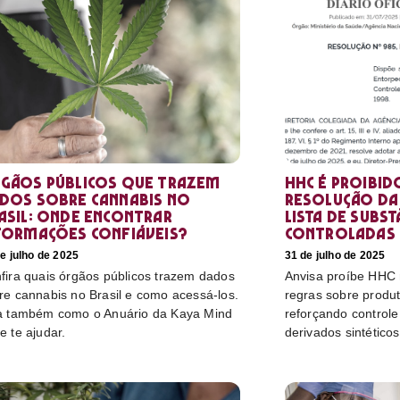
gãos públicos que trazem
HHC é proibid
dos sobre cannabis no
resolução da 
asil: onde encontrar
lista de subst
formações confiáveis?
controladas
e julho de 2025
31 de julho de 2025
fira quais órgãos públicos trazem dados
Anvisa proíbe HHC n
re cannabis no Brasil e como acessá-los.
regras sobre produ
a também como o Anuário da Kaya Mind
reforçando control
e te ajudar.
derivados sintéticos