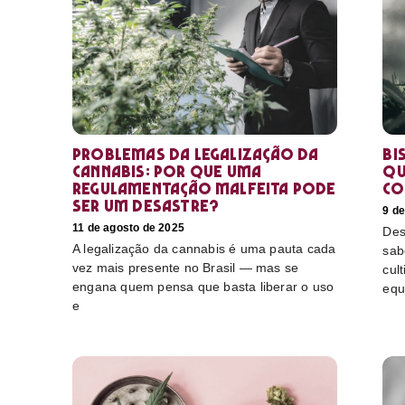
Problemas da legalização da
Bi
cannabis: por que uma
qu
regulamentação malfeita pode
co
ser um desastre?
9 d
11 de agosto de 2025
Des
A legalização da cannabis é uma pauta cada
sab
vez mais presente no Brasil — mas se
cul
engana quem pensa que basta liberar o uso
equ
e