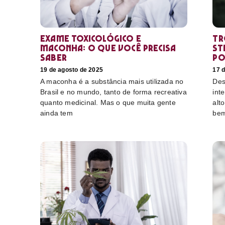
Exame toxicológico e
Tr
maconha: o que você precisa
st
saber
po
19 de agosto de 2025
17 
A maconha é a substância mais utilizada no
Des
Brasil e no mundo, tanto de forma recreativa
int
quanto medicinal. Mas o que muita gente
alt
ainda tem
bem