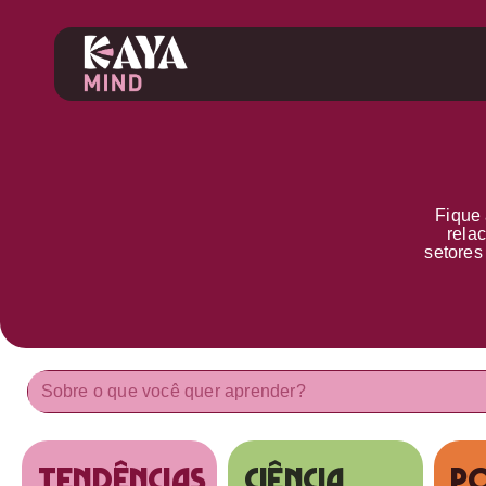
Fique 
rela
setore
tendências
Ciência
Po