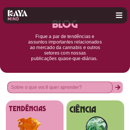
Blog
Fique a par d
e
tendências e
assuntos importantes relacionados
ao
mercado da cannabis
e outros
setores
com nossas
publicações
quase-que-diárias.
Ciência
tendências