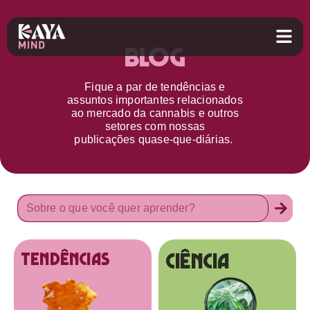
Blog
Fique a par d
e
tendências e
assuntos importantes relacionados
ao
mercado da cannabis
e outros
setores
com nossas
publicações
quase-que-diárias.
Ciência
tendências