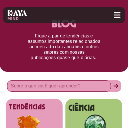
Blog
Fique a par d
e
tendências e
assuntos importantes relacionados
ao
mercado da cannabis
e outros
setores
com nossas
publicações
quase-que-diárias.
Ciência
tendências