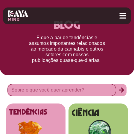
Blog
Fique a par d
e
tendências e
assuntos importantes relacionados
ao
mercado da cannabis
e outros
setores
com nossas
publicações
quase-que-diárias.
Ciência
tendências