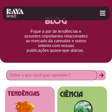
Blog
Fique a par d
e
tendências e
assuntos importantes relacionados
ao
mercado da cannabis
e outros
setores
com nossas
publicações
quase-que-diárias.
Ciência
tendências